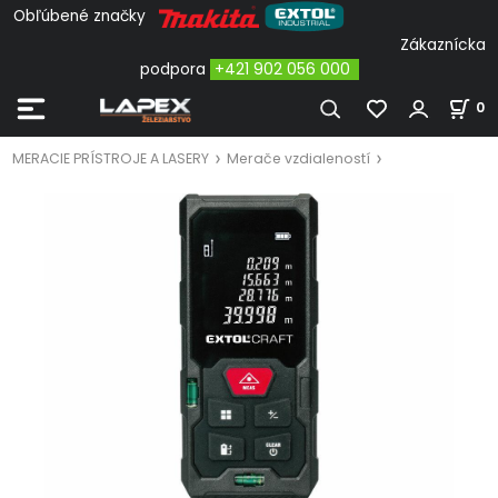
Obľúbené značky
Zákaznícka
podpora
+421 902 056 000
0
MERACIE PRÍSTROJE A LASERY
Merače vzdialeností