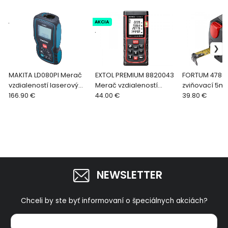
.
AKCIA
.
MAKITA LD080PI Merač
EXTOL PREMIUM 8820043
FORTUM 47802
vzdialeností laserový
Merač vzdialeností
zviňovací 5m 
80m
166.90 €
laserový 80m
44.00 €
laserovým m
39.80 €
vzdialenosti 
NEWSLETTER
Chceli by ste byť informovaní o špeciálnych akciách?