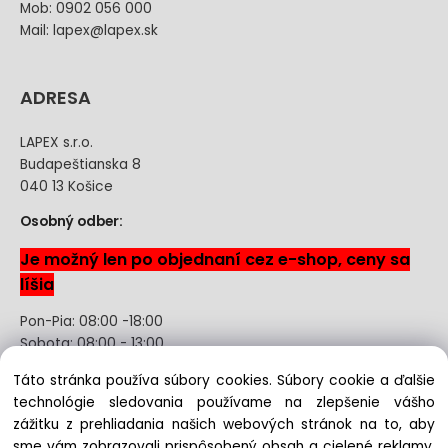
Mob: 0902 056 000
Mail: lapex@lapex.sk
ADRESA
LAPEX s.r.o.
Budapeštianska 8
040 13 Košice
Osobný odber:
Je možný len po objednaní cez e-shop, ceny sa
líšia
Pon-Pia: 08:00 -18:00
Sobota: 08:00 - 13:00
Táto stránka používa súbory cookies. Súbory cookie a ďalšie
Odstúpenie od kúpnej zmluvy uzavretej na diaľku bez
technológie sledovania používame na zlepšenie vášho
registrácie
zážitku z prehliadania našich webových stránok na to, aby
sme vám zobrazovali prispôsobený obsah a cielené reklamy,