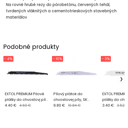
Na rovné hrubé rezy do pórobetónu, červených tehál,
tvrdených vláknitých a cementotrieskových stavebných
materiálov
Podobné produkty
- 4%
- 10%
- 3%
EXTOL PREMIUM Pilové
Pílový plátok do
EXTOL PREMIUM
plátky do chvostovj píly
chvostovej píly, SK
plátky do chvo
3ks, HSC, 200x19x1,27mm
4.40 €
4.60 €
plátky, 228x24x1,25mm
9.80 €
10.84 €
3ks, BiM, 150
3.40 €
3.52 
na drevo 8806102
kov/plast/ost
8806204