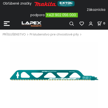
Obľúbené značky
Zákaznícka
podpora
+421 902 056 000
0
PRÍSLUŠENSTVO
Príslušenstvo pre chvostové píly