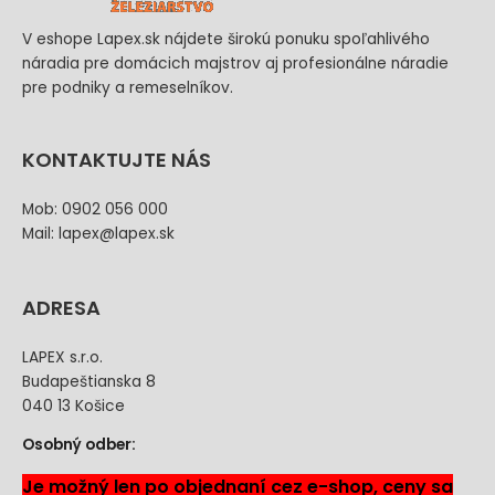
V eshope Lapex.sk nájdete širokú ponuku spoľahlivého
náradia pre domácich majstrov aj profesionálne náradie
pre podniky a remeselníkov.
KONTAKTUJTE NÁS
Mob: 0902 056 000
Mail: lapex@lapex.sk
ADRESA
LAPEX s.r.o.
Budapeštianska 8
040 13 Košice
Osobný odber:
Je možný len po objednaní cez e-shop, ceny sa