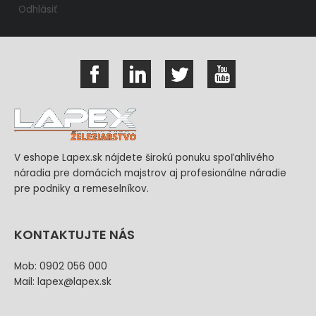
Odhlásiť
V eshope Lapex.sk nájdete širokú ponuku spoľahlivého
náradia pre domácich majstrov aj profesionálne náradie
pre podniky a remeselníkov.
KONTAKTUJTE NÁS
Mob: 0902 056 000
Mail: lapex@lapex.sk