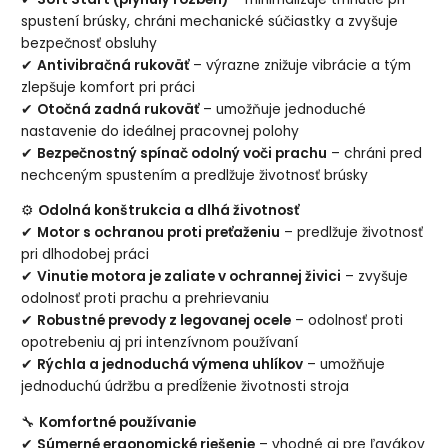
spustení brúsky, chráni mechanické súčiastky a zvyšuje
bezpečnosť obsluhy
✔
Antivibračná rukoväť
– výrazne znižuje vibrácie a tým
zlepšuje komfort pri práci
✔
Otočná zadná rukoväť
– umožňuje jednoduché
nastavenie do ideálnej pracovnej polohy
✔
Bezpečnostný spínač odolný voči prachu
– chráni pred
nechceným spustením a predlžuje životnosť brúsky
⚙
Odolná konštrukcia a dlhá životnosť
✔
Motor s ochranou proti preťaženiu
– predlžuje životnosť
pri dlhodobej práci
✔
Vinutie motora je zaliate v ochrannej živici
– zvyšuje
odolnosť proti prachu a prehrievaniu
✔
Robustné prevody z legovanej ocele
– odolnosť proti
opotrebeniu aj pri intenzívnom používaní
✔
Rýchla a jednoduchá výmena uhlíkov
– umožňuje
jednoduchú údržbu a predĺženie životnosti stroja
🔧
Komfortné používanie
✔
Súmerné ergonomické riešenie
– vhodné aj pre ľavákov