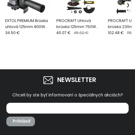
EXTOL PREMIUM Brúska
PROCRAFT Uhlová
PROCRAFT Uh
uhlová 125mm 800W
brúska 125mm 750W
brúska 230m
8892024
34.50 €
PW750
40.07 €
45.02 €
PW2650
102.48 €
115.
NEWSLETTER
Chceli by ste byť informovaní o špeciálnych akciách?
Prihlásiť