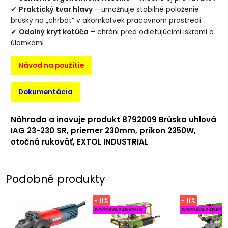
✔
Praktický tvar hlavy
– umožňuje stabilné položenie
brúsky na „chrbát“ v akomkoľvek pracovnom prostredí
✔
Odolný kryt kotúča
– chráni pred odletujúcimi iskrami a
úlomkami
Návod na použitie
Dokumentácia
Náhrada a inovuje produkt
8792009 Brúska uhlová
IAG 23-230 SR, priemer 230mm, príkon 2350W,
otočná rukoväť, EXTOL INDUSTRIAL
Podobné produkty
- 11%
- 11%
.
DOPRAVA ZADARMO
DOPRAVA ZADARM