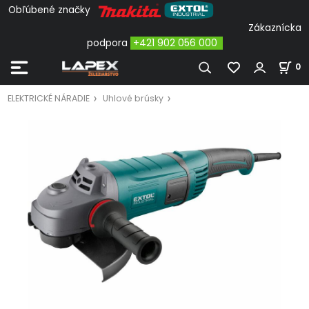
Obľúbené značky
Zákaznícka
podpora
+421 902 056 000
0
ELEKTRICKÉ NÁRADIE
Uhlové brúsky