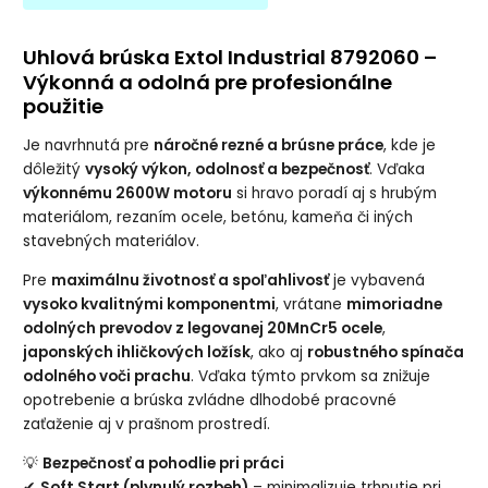
Uhlová brúska Extol Industrial 8792060 –
Výkonná a odolná pre profesionálne
použitie
Je navrhnutá pre
náročné rezné a brúsne práce
, kde je
dôležitý
vysoký výkon, odolnosť a bezpečnosť
. Vďaka
výkonnému 2600W motoru
si hravo poradí aj s hrubým
materiálom, rezaním ocele, betónu, kameňa či iných
stavebných materiálov.
Pre
maximálnu životnosť a spoľahlivosť
je vybavená
vysoko kvalitnými komponentmi
, vrátane
mimoriadne
odolných prevodov z legovanej 20MnCr5 ocele
,
japonských ihličkových ložísk
, ako aj
robustného spínača
odolného voči prachu
. Vďaka týmto prvkom sa znižuje
opotrebenie a brúska zvládne dlhodobé pracovné
zaťaženie aj v prašnom prostredí.
💡
Bezpečnosť a pohodlie pri práci
✔
Soft Start (plynulý rozbeh)
– minimalizuje trhnutie pri