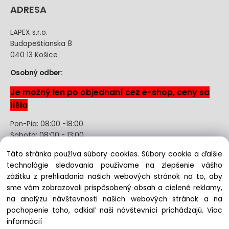
ADRESA
LAPEX s.r.o.
Budapeštianska 8
040 13 Košice
Osobný odber:
Je možný len po objednaní cez e-shop, ceny sa
líšia
Pon-Pia: 08:00 -18:00
Sobota: 08:00 - 13:00
Táto stránka používa súbory cookies. Súbory cookie a ďalšie
Odstúpenie od kúpnej zmluvy uzavretej na diaľku bez
technológie sledovania používame na zlepšenie vášho
registrácie
zážitku z prehliadania našich webových stránok na to, aby
sme vám zobrazovali prispôsobený obsah a cielené reklamy,
na analýzu návštevnosti našich webových stránok a na
pochopenie toho, odkiaľ naši návštevníci prichádzajú.
Viac
Copyright © 2022 lapex.sk, All rights reserved
informácií