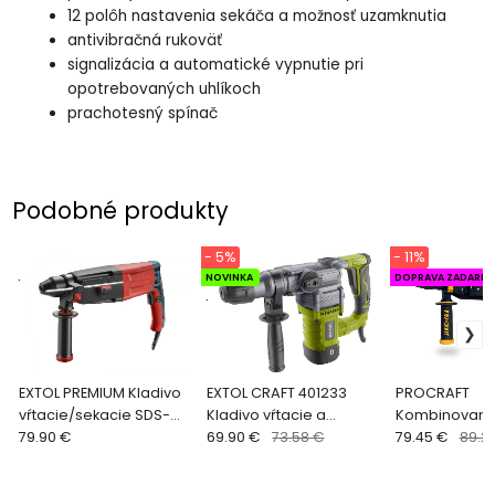
12 polôh nastavenia sekáča a možnosť uzamknutia
antivibračná rukoväť
signalizácia a automatické vypnutie pri
opotrebovaných uhlíkoch
prachotesný spínač
Podobné produkty
- 5%
- 11%
.
NOVINKA
DOPRAVA ZADARM
.
EXTOL PREMIUM Kladivo
EXTOL CRAFT 401233
PROCRAFT
vŕtacie/sekacie SDS-
Kladivo vŕtacie a
Kombinované 
plus 1050W 3,4J 8890250
79.90 €
sekacie, SDS-plus,
69.90 €
73.58 €
sekacie klad
79.45 €
89.2
1050W, 4,5J, kufor
3,2J BH1100DF