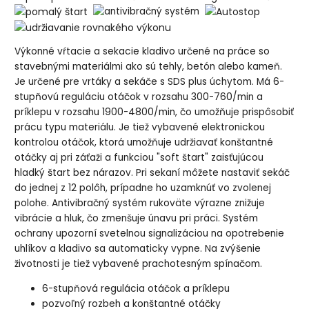
Výkonné vŕtacie a sekacie kladivo určené na práce so
stavebnými materiálmi ako sú tehly, betón alebo kameň.
Je určené pre vrtáky a sekáče s SDS plus úchytom. Má 6-
stupňovú reguláciu otáčok v rozsahu 300-760/min a
príklepu v rozsahu 1900-4800/min, čo umožňuje prispôsobiť
prácu typu materiálu. Je tiež vybavené elektronickou
kontrolou otáčok, ktorá umožňuje udržiavať konštantné
otáčky aj pri záťaži a funkciou "soft štart" zaisťujúcou
hladký štart bez nárazov. Pri sekaní môžete nastaviť sekáč
do jednej z 12 polôh, prípadne ho uzamknúť vo zvolenej
polohe. Antivibračný systém rukoväte výrazne znižuje
vibrácie a hluk, čo zmenšuje únavu pri práci. Systém
ochrany upozorní svetelnou signalizáciou na opotrebenie
uhlíkov a kladivo sa automaticky vypne. Na zvýšenie
životnosti je tiež vybavené prachotesným spínačom.
6-stupňová regulácia otáčok a príklepu
pozvoľný rozbeh a konštantné otáčky