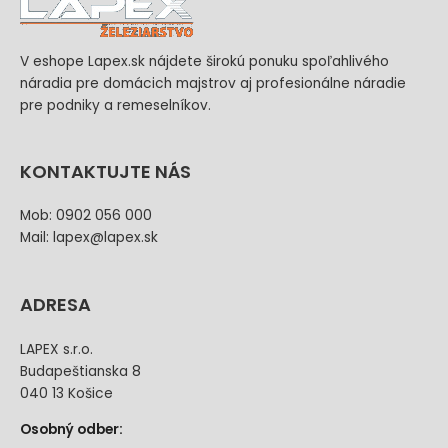
V eshope Lapex.sk nájdete širokú ponuku spoľahlivého
náradia pre domácich majstrov aj profesionálne náradie
pre podniky a remeselníkov.
KONTAKTUJTE NÁS
Mob: 0902 056 000
Mail: lapex@lapex.sk
ADRESA
LAPEX s.r.o.
Budapeštianska 8
040 13 Košice
Osobný odber: