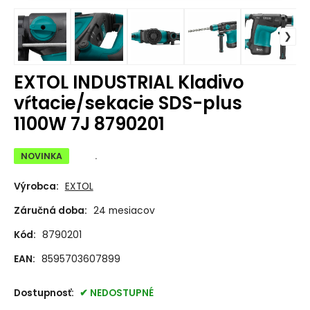
EXTOL INDUSTRIAL Kladivo
vŕtacie/sekacie SDS-plus
1100W 7J 8790201
NOVINKA
.
Výrobca:
EXTOL
Záručná doba:
24 mesiacov
Kód:
8790201
EAN:
8595703607899
Dostupnosť:
NEDOSTUPNÉ