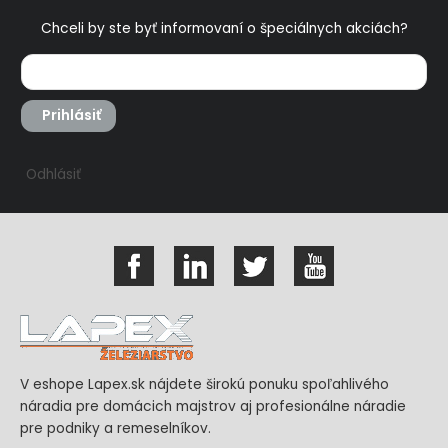
Chceli by ste byť informovaní o špeciálnych akciách?
Prihlásiť
Odhlásiť
V eshope Lapex.sk nájdete širokú ponuku spoľahlivého
náradia pre domácich majstrov aj profesionálne náradie
pre podniky a remeselníkov.