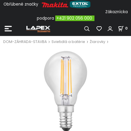
Obľúbené značky
Zákaznícka
podpora
+421 902 056 000
0
DOM-ZÁHRADA-STAVBA
Svietidlá a batérie
Žiarovky