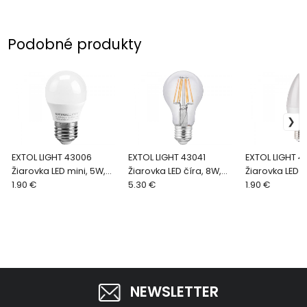
Podobné produkty
EXTOL LIGHT 43006
EXTOL LIGHT 43041
EXTOL LIGHT 4
Žiarovka LED mini, 5W,
Žiarovka LED číra, 8W,
Žiarovka LED m
410lm, E27, pr. baňky
1.90 €
1000lm, E27
5.30 €
410lm, E14, 650
1.90 €
45mm
baňky 37mm
NEWSLETTER