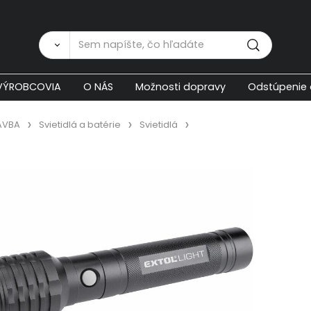
Zákaznícka p
VÝROBCOVIA
O NÁS
Možnosti dopravy
Odstúpenie 
AVBA
Svietidlá a batérie
Svietidlá