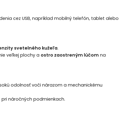
adenia cez USB, napríklad mobilný telefón, tablet alebo
tenzity svetelného kužeľa
.
ie veľkej plochy a
ostro zaostreným lúčom
na
vysokú odolnosť voči nárazom a mechanickému
 pri náročných podmienkach.