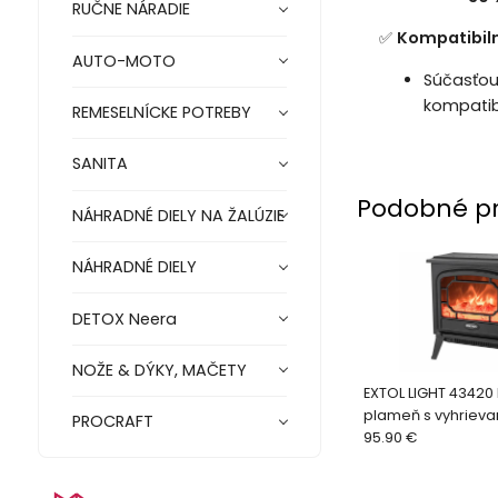
RUČNE NÁRADIE
✅
Kompatibiln
AUTO-MOTO
Súčasťou
kompatib
REMESELNÍCKE POTREBY
SANITA
Podobné p
NÁHRADNÉ DIELY NA ŽALÚZIE
NÁHRADNÉ DIELY
DETOX Neera
NOŽE & DÝKY, MAČETY
EXTOL LIGHT 43420 
plameň s vyhrieva
PROCRAFT
95.90 €