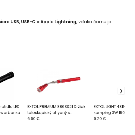
icro USB, USB-C a Apple Lightning
, vďaka čomu je
ietidlo LED
EXTOL PREMIUM 8863021 Držiak
EXTOL LIGHT 43114 Svie
owerbanka
teleskopický ohybný s
kemping 3W 150lm
magnetom a LED svetlom, 170-
6.60 €
9.20 €
565mm