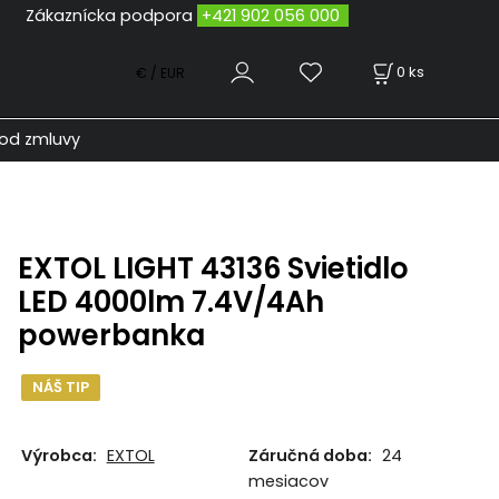
odpora
+421 902 056 000
0
ks
€ / EUR
od zmluvy
EXTOL LIGHT 43136 Svietidlo
LED 4000lm 7.4V/4Ah
powerbanka
NÁŠ TIP
Výrobca:
EXTOL
Záručná doba:
24
mesiacov