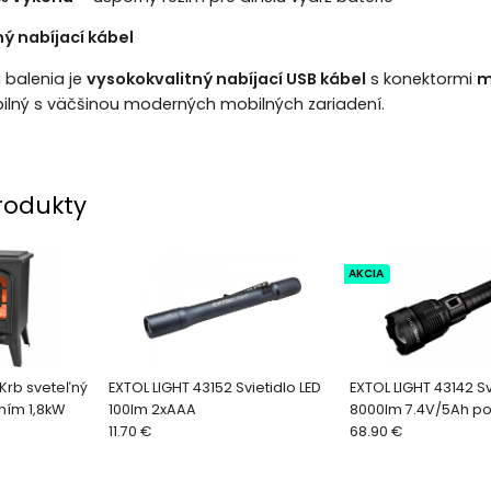
ý nabíjací kábel
 balenia je
vysokokvalitný nabíjací USB kábel
s konektormi
m
ilný s väčšinou moderných mobilných zariadení.
rodukty
AKCIA
Krb sveteľný
EXTOL LIGHT 43152 Svietidlo LED
EXTOL LIGHT 43142 Sv
ním 1,8kW
100lm 2xAAA
8000lm 7.4V/5Ah p
11.70 €
68.90 €