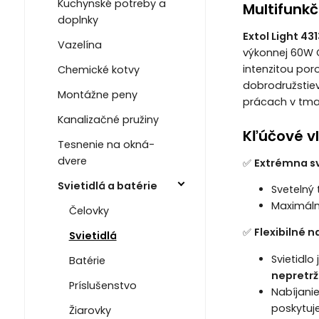
Kuchynské potreby a
Multifunkč
doplnky
Extol Light 43
Vazelína
výkonnej 60W 
intenzitou por
Chemické kotvy
dobrodružstiev
Montážne peny
prácach v tma
Kanalizačné pružiny
Kľúčové v
Tesnenie na okná-
dvere
✅
Extrémna svi
Svietidlá a batérie
Svetelný
Maximáln
Čelovky
✅
Flexibilné n
Svietidlá
Svietidlo
Batérie
nepretrž
Príslušenstvo
Nabíjani
poskytuje
Žiarovky