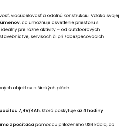
ivosť, viacúčelovosť a odolnú konštrukciu. Vďaka svojej
 lúmenov
, čo umožňuje osvetlenie priestoru s
ideálny pre rôzne aktivity – od outdoorových
 stavebníctve, servisoch či pri zabezpečovacích
ených objektov a širokých plôch.
apacitou 7,4V/4Ah
, ktorá poskytuje
až 4 hodiny
iamo z počítača
pomocou priloženého USB kábla, čo