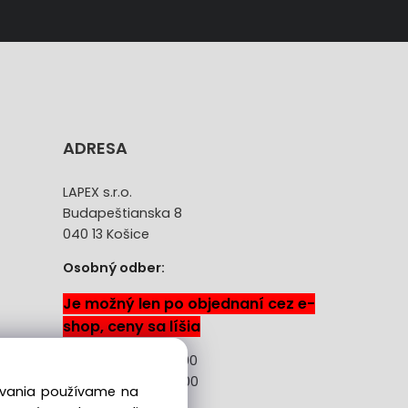
ADRESA
LAPEX s.r.o.
Budapeštianska 8
040 13 Košice
Osobný odber:
Je možný len po objednaní cez e-
shop, ceny sa líšia
Pon-Pia: 08:00 -18:00
Sobota: 08:00 - 13:00
dovania používame na