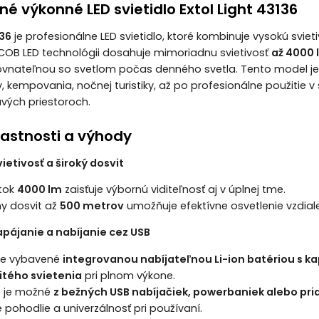
né výkonné LED svietidlo Extol Light 43136
136
je profesionálne LED svietidlo, ktoré kombinuje vysokú sviet
COB LED technológii dosahuje mimoriadnu svietivosť
až 4000
ovnateľnou so svetlom počas denného svetla. Tento model je 
, kempovania, nočnej turistiky, až po profesionálne použitie v
vých priestoroch.
lastnosti a výhody
etivosť a široký dosvit
 tok
4000 lm
zaisťuje výbornú viditeľnosť aj v úplnej tme.
y dosvit až
500 metrov
umožňuje efektívne osvetlenie vzdial
apájanie a nabíjanie cez USB
 je vybavené
integrovanou nabíjateľnou Li-ion batériou s k
itého svietenia
pri plnom výkone.
e je možné
z bežných USB nabíjačiek, powerbaniek alebo pr
 pohodlie a univerzálnosť pri používaní.