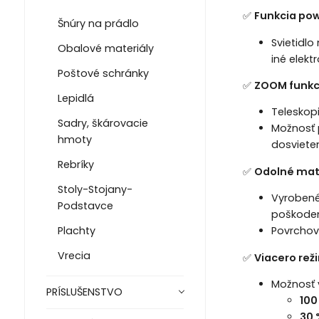
✅
Funkcia pow
Šnúry na prádlo
Svietidlo
Obalové materiály
iné elekt
Poštové schránky
✅
ZOOM funkci
Lepidlá
Teleskop
Sadry, škárovacie
Možnosť 
hmoty
dosviete
Rebríky
✅
Odolné mate
Stoly-Stojany-
Vyroben
Podstavce
poškoden
Plachty
Povrchov
Vrecia
✅
Viacero rež
Možnosť 
PRÍSLUŠENSTVO
100
30 