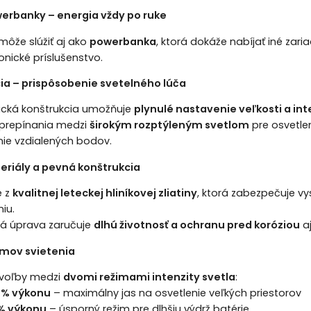
erbanky – energia vždy po ruke
 môže slúžiť aj ako
powerbanka
, ktorá dokáže nabíjať iné zari
ronické príslušenstvo.
a – prispôsobenie svetelného lúča
ická konštrukcia umožňuje
plynulé nastavenie veľkosti a in
prepínania medzi
širokým rozptýleným svetlom
pre osvetlen
nie vzdialených bodov.
riály a pevná konštrukcia
é z
kvalitnej leteckej hliníkovej zliatiny
, ktorá zabezpečuje 
iu.
á úprava zaručuje
dlhú životnosť a ochranu pred koróziou
aj
imov svietenia
voľby medzi
dvomi režimami intenzity svetla
:
 % výkonu
– maximálny jas na osvetlenie veľkých priestorov
% výkonu
– úsporný režim pre dlhšiu výdrž batérie