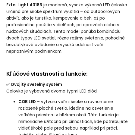
Extol Light 43186
je moderná, vysoko výkonná LED čelovka
určená pre široké spektrum využitia – od outdoorových
aktivít, ako je turistika, kempovanie a beh, až po
profesionálne použitie v dielňach, pri opravách alebo v
núdzových situáciách. Tento model ponúka kombináciu
dvoch typov LED svetiel, rôzne režimy svietenia, pohodlné
bezdotykové ovládanie a vysokú odolnosť voči
nepriaznivým podmienkam.
Kľúčové vlastnosti a funkcie:
✅
Dvojitý svetelný systém
Čelovka je vybavená dvoma typmi LED diód:
COB LED
– vytvára veľmi široké a rovnomerne
rozložené ploché svetlo, ideálne na osvetlenie
veľkého priestoru v blízkom okolí. Táto funkcia je
mimoriadne užitočná pri činnostiach, kde potrebujete
vidieť široké pole pred sebou, napríklad pri práci,
turistike alebo čítaní v stane.