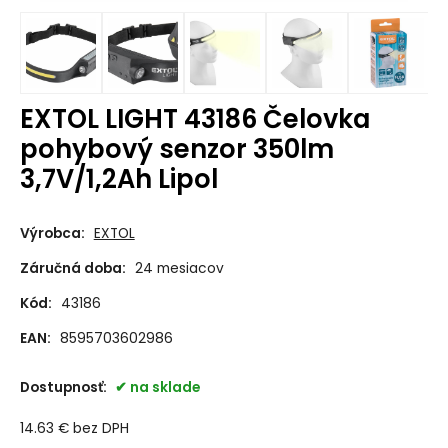
EXTOL LIGHT 43186 Čelovka
pohybový senzor 350lm
3,7V/1,2Ah Lipol
Výrobca:
EXTOL
Záručná doba:
24 mesiacov
Kód:
43186
EAN:
8595703602986
Dostupnosť:
na sklade
14.63
€
bez DPH