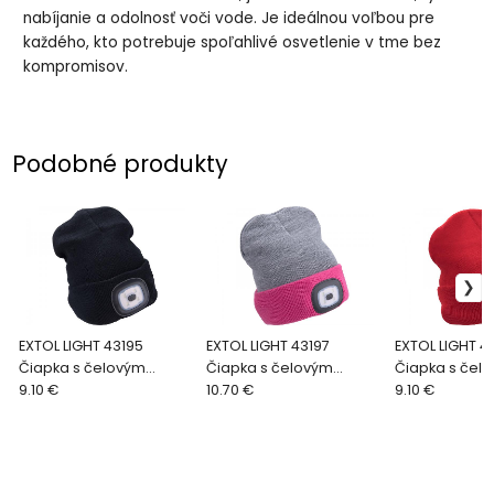
nabíjanie a odolnosť voči vode. Je ideálnou voľbou pre
každého, kto potrebuje spoľahlivé osvetlenie v tme bez
kompromisov.
Podobné produkty
EXTOL LIGHT 43195
EXTOL LIGHT 43197
EXTOL LIGHT 4
Čiapka s čelovým
Čiapka s čelovým
Čiapka s čel
svetlom 4xLED, 45lm
9.10 €
svetlom 4xLED, 45lm
10.70 €
svetlom, 4xLE
9.10 €
čierna
obojstranná, ružovo-
červená
sivá/ružová