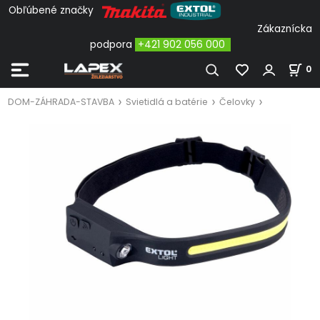
Obľúbené značky
Zákaznícka
podpora
+421 902 056 000
0
DOM-ZÁHRADA-STAVBA
Svietidlá a batérie
Čelovky