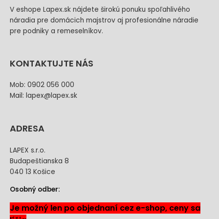
V eshope Lapex.sk nájdete širokú ponuku spoľahlivého
náradia pre domácich majstrov aj profesionálne náradie
pre podniky a remeselníkov.
KONTAKTUJTE NÁS
Mob: 0902 056 000
Mail: lapex@lapex.sk
ADRESA
LAPEX s.r.o.
Budapeštianska 8
040 13 Košice
Osobný odber:
Je možný len po objednaní cez e-shop, ceny sa