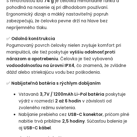
S hmotnosťou iba
74 g
je čelovka mimoriadne ľahká a
pohodlná na nosenie aj pri dlhodobom používaní.
Ergonomický dizajn a mäkký nastaviteľný popruh
zabezpečujú, že čelovka pevne drží na hlave bez
nepríjemného tlaku.
✅
Odolná konštrukcia
Pogumovaný povrch čelovky nielen zvyšuje komfort pri
manipulácii, ale tiež poskytuje
vyššiu odolnosť proti
nárazom a opotrebeniu
. Čelovka je tiež vybavená
vodoodolnosťou na úrovni IPX4
, čo znamená, že zvládne
dážď alebo striekajúcu vodu bez poškodenia.
✅
Nabíjateľná batéria s rýchlym dobíjaním
Vstavaná
3,7V / 1200mAh Li-Pol batéria
poskytuje
výdrž v rozmedzí
2 až 6 hodín
v závislosti od
zvoleného režimu svietenia.
Nabíjanie prebieha cez
USB-C konektor
, pričom plné
nabitie trvá približne
2,5 hodiny
. Súčasťou balenia je
aj
USB-C kábel
.