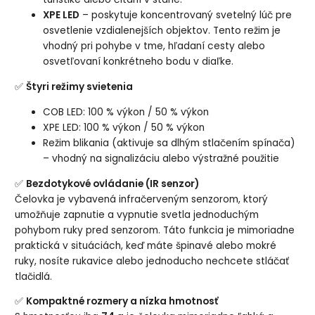
XPE LED
– poskytuje koncentrovaný svetelný lúč pre
osvetlenie vzdialenejších objektov. Tento režim je
vhodný pri pohybe v tme, hľadaní cesty alebo
osvetľovaní konkrétneho bodu v diaľke.
✅
Štyri režimy svietenia
COB LED: 100 % výkon / 50 % výkon
XPE LED: 100 % výkon / 50 % výkon
Režim blikania (aktivuje sa dlhým stlačením spínača)
– vhodný na signalizáciu alebo výstražné použitie
✅
Bezdotykové ovládanie (IR senzor)
Čelovka je vybavená infračerveným senzorom, ktorý
umožňuje zapnutie a vypnutie svetla jednoduchým
pohybom ruky pred senzorom. Táto funkcia je mimoriadne
praktická v situáciách, keď máte špinavé alebo mokré
ruky, nosíte rukavice alebo jednoducho nechcete stláčať
tlačidlá.
✅
Kompaktné rozmery a nízka hmotnosť