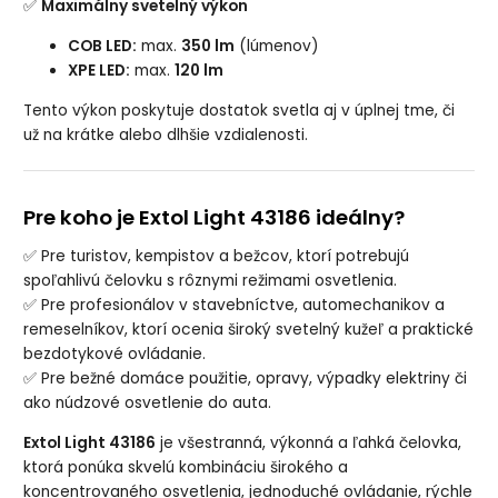
✅
Maximálny svetelný výkon
COB LED:
max.
350 lm
(lúmenov)
XPE LED:
max.
120 lm
Tento výkon poskytuje dostatok svetla aj v úplnej tme, či
už na krátke alebo dlhšie vzdialenosti.
Pre koho je Extol Light 43186 ideálny?
✅ Pre turistov, kempistov a bežcov, ktorí potrebujú
spoľahlivú čelovku s rôznymi režimami osvetlenia.
✅ Pre profesionálov v stavebníctve, automechanikov a
remeselníkov, ktorí ocenia široký svetelný kužeľ a praktické
bezdotykové ovládanie.
✅ Pre bežné domáce použitie, opravy, výpadky elektriny či
ako núdzové osvetlenie do auta.
Extol Light 43186
je všestranná, výkonná a ľahká čelovka,
ktorá ponúka skvelú kombináciu širokého a
koncentrovaného osvetlenia, jednoduché ovládanie, rýchle