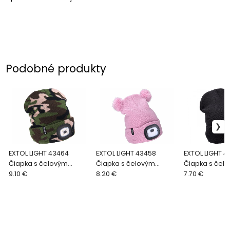
Podobné produkty
EXTOL LIGHT 43464
EXTOL LIGHT 43458
EXTOL LIGHT 4
Čiapka s čelovým
Čiapka s čelovým
Čiapka s čel
svetlom, 4xLED, 45lm,
9.10 €
svetlom, 4xLED, 25lm,
8.20 €
svetlom, 4xLE
7.70 €
250mAh maskáčová
250mAh ružová detská
tmavo sivá