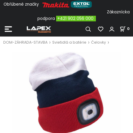
Obľúbené značky
Zákaznícka
podpora
+421 902 056 000
0
DOM-ZÁHRADA-STAVBA
Svietidlá a batérie
Čelovky