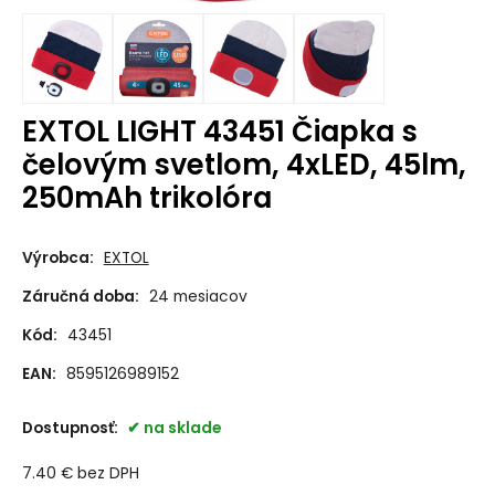
EXTOL LIGHT 43451 Čiapka s
čelovým svetlom, 4xLED, 45lm,
250mAh trikolóra
Výrobca:
EXTOL
Záručná doba:
24 mesiacov
Kód:
43451
EAN:
8595126989152
Dostupnosť:
na sklade
7.40
€
bez DPH