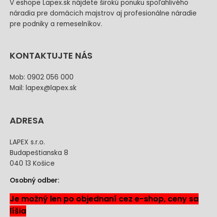
V eshope Lapex.sk nájdete širokú ponuku spoľahlivého
náradia pre domácich majstrov aj profesionálne náradie
pre podniky a remeselníkov.
KONTAKTUJTE NÁS
Mob: 0902 056 000
Mail: lapex@lapex.sk
ADRESA
LAPEX s.r.o.
Budapeštianska 8
040 13 Košice
Osobný odber:
Je možný len po objednaní cez e-shop, ceny sa
líšia