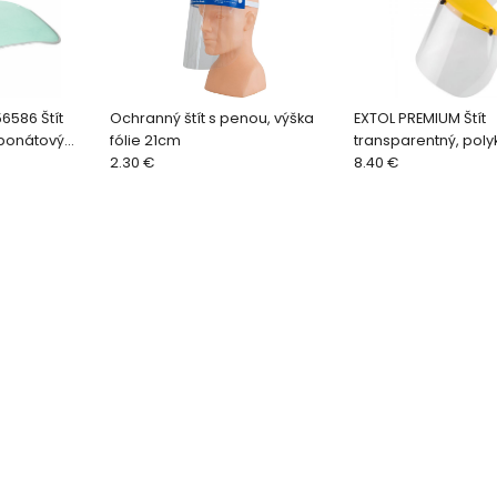
6586 Štít
Ochranný štít s penou, výška
EXTOL PREMIUM Štít
rbonátový
fólie 21cm
transparentný, pol
 a 8856587
2.30 €
8856580
8.40 €