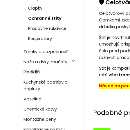
🛡️ Celotv
Čiapky
Celotvárový o
Ochranné štíty
úlomkami, ako 
držiaku
poskyt
Pracovné rukavice
Štít je navrhnu
Respirátory
umožňujú prisp
čelo pred podr
Zámky a bezpečnosť
rôznych prac
Nože a dýky, mačety
Štít je kompat
Riedidlá
robí
všestrann
Kuchynské potreby a
Návod na použ
doplnky
Vazelína
Chemické kotvy
Podobné p
Montážne peny
Kanalizačné pružiny