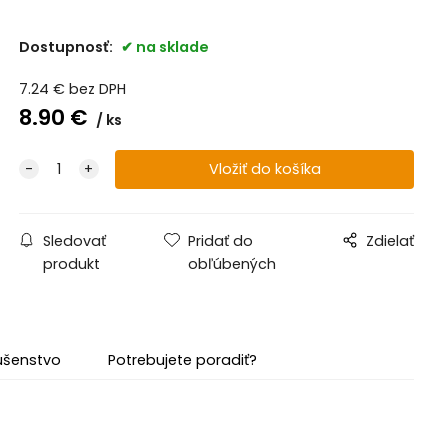
Dostupnosť:
na sklade
7.24
€
bez DPH
8.90
€
ks
Sledovať
Pridať do
Zdielať
produkt
obľúbených
lušenstvo
Potrebujete poradiť?