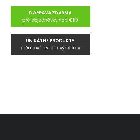
DOPRAVA ZDARMA
pre objednávky nad €110
UNIKÁTNE PRODUKTY
prémiová kvalita výrobkov