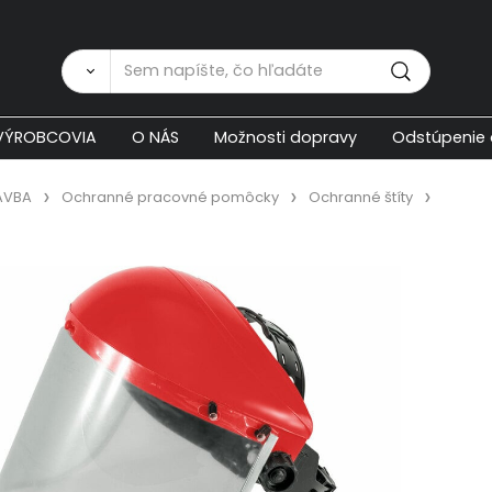
Zákaznícka p
VÝROBCOVIA
O NÁS
Možnosti dopravy
Odstúpenie 
AVBA
Ochranné pracovné pomôcky
Ochranné štíty