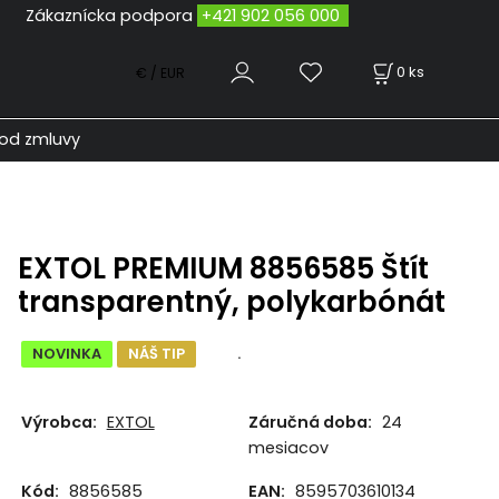
odpora
+421 902 056 000
0
ks
€ / EUR
od zmluvy
EXTOL PREMIUM 8856585 Štít
transparentný, polykarbónát
NOVINKA
NÁŠ TIP
.
Výrobca:
EXTOL
Záručná doba:
24
mesiacov
Kód:
8856585
EAN:
8595703610134