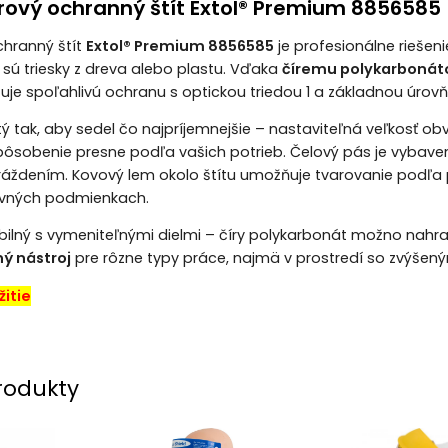
árový ochranný štít Extol® Premium 8856585
chranný štít
Extol® Premium 8856585
je profesionálne riešen
sú triesky z dreva alebo plastu. Vďaka
číremu polykarbonát
uje spoľahlivú ochranu s optickou triedou 1 a základnou úro
tý tak, aby sedel čo najpríjemnejšie – nastaviteľná veľkosť obv
ôsobenie presne podľa vašich potrieb. Čelový pás je vybave
áždením. Kovový lem okolo štítu umožňuje tvarovanie podľa p
ovných podmienkach.
ibilný s vymeniteľnými dielmi – číry polykarbonát možno nahr
ý nástroj
pre rôzne typy práce, najmä v prostredí so zvýšen
itie
rodukty