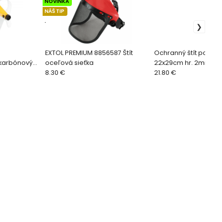
NOVINKA
NÁŠ TIP
.
EXTOL PREMIUM 8856587 Štít
Ochranný štít polyka
ykarbónový
oceľová sieťka
22x29cm hr. 2mm 28
8.30 €
21.80 €