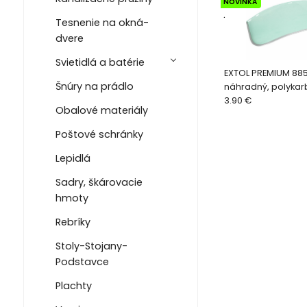
NOVINKA
.
Tesnenie na okná-
dvere
Svietidlá a batérie
EXTOL PREMIUM 885
Šnúry na prádlo
náhradný, polyka
číry, pre 8856585
3.90 €
Obalové materiály
Poštové schránky
Lepidlá
Sadry, škárovacie
hmoty
Rebríky
Stoly-Stojany-
Podstavce
Plachty