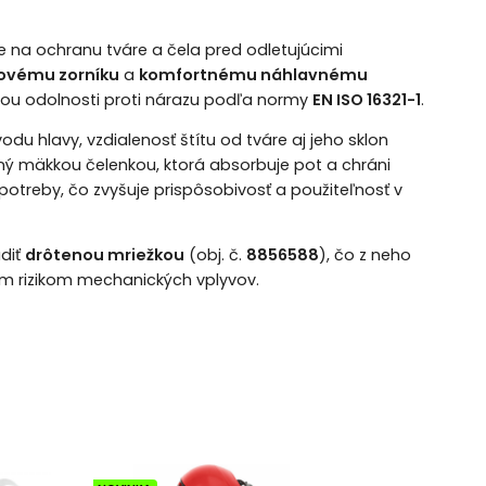
ie na ochranu tváre a čela pred odletujúcimi
ovému zorníku
a
komfortnému náhlavnému
vňou odolnosti proti nárazu podľa normy
EN ISO 16321-1
.
odu hlavy, vzdialenosť štítu od tváre aj jeho sklon
ný mäkkou čelenkou, ktorá absorbuje pot a chráni
otreby, čo zvyšuje prispôsobivosť a použiteľnosť v
adiť
drôtenou mriežkou
(obj. č.
8856588
), čo z neho
ým rizikom mechanických vplyvov.