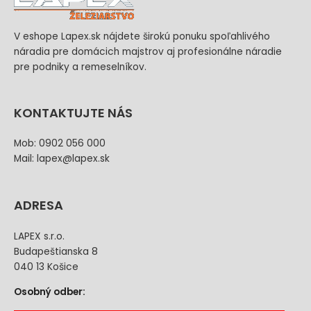
V eshope Lapex.sk nájdete širokú ponuku spoľahlivého
náradia pre domácich majstrov aj profesionálne náradie
pre podniky a remeselníkov.
KONTAKTUJTE NÁS
Mob: 0902 056 000
Mail: lapex@lapex.sk
ADRESA
LAPEX s.r.o.
Budapeštianska 8
040 13 Košice
Osobný odber: