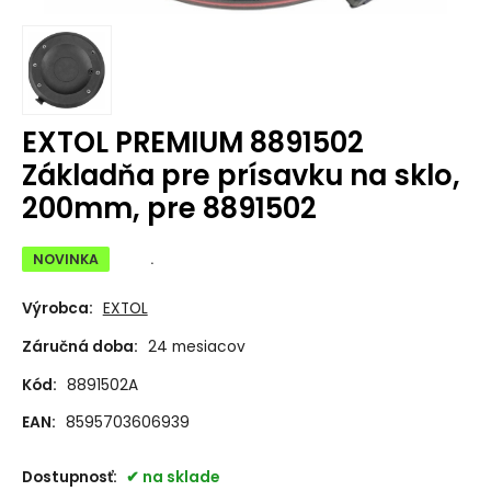
EXTOL PREMIUM 8891502
Základňa pre prísavku na sklo,
200mm, pre 8891502
NOVINKA
.
Výrobca:
EXTOL
Záručná doba:
24 mesiacov
Kód:
8891502A
EAN:
8595703606939
Dostupnosť:
na sklade