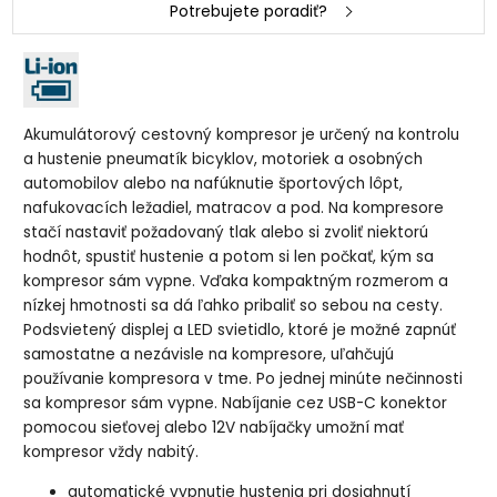
Potrebujete poradiť?
Akumulátorový cestovný kompresor je určený na kontrolu
a hustenie pneumatík bicyklov, motoriek a osobných
automobilov alebo na nafúknutie športových lôpt,
nafukovacích ležadiel, matracov a pod. Na kompresore
stačí nastaviť požadovaný tlak alebo si zvoliť niektorú
hodnôt, spustiť hustenie a potom si len počkať, kým sa
kompresor sám vypne. Vďaka kompaktným rozmerom a
nízkej hmotnosti sa dá ľahko pribaliť so sebou na cesty.
Podsvietený displej a LED svietidlo, ktoré je možné zapnúť
samostatne a nezávisle na kompresore, uľahčujú
používanie kompresora v tme. Po jednej minúte nečinnosti
sa kompresor sám vypne. Nabíjanie cez USB-C konektor
pomocou sieťovej alebo 12V nabíjačky umožní mať
kompresor vždy nabitý.
automatické vypnutie hustenia pri dosiahnutí