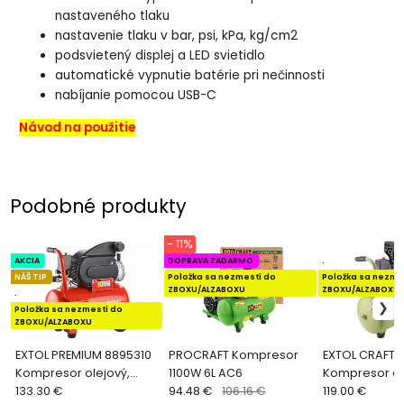
nastaveného tlaku
nastavenie tlaku v bar, psi, kPa, kg/cm2
podsvietený displej a LED svietidlo
automatické vypnutie batérie pri nečinnosti
nabíjanie pomocou USB-C
Návod na použitie
Podobné produkty
- 11%
AKCIA
DOPRAVA ZADARMO
.
NÁŠ TIP
Položka sa nezmestí do
Položka sa nezme
ZBOXU/ALZABOXU
ZBOXU/ALZABOXU
.
Položka sa nezmestí do
ZBOXU/ALZABOXU
EXTOL PREMIUM 8895310
PROCRAFT Kompresor
EXTOL CRAFT 4
Kompresor olejový,
1100W 6L AC6
Kompresor ol
príkon 1,5kW, nádoba
133.30 €
94.48 €
106.16 €
1100W, 24l
119.00 €