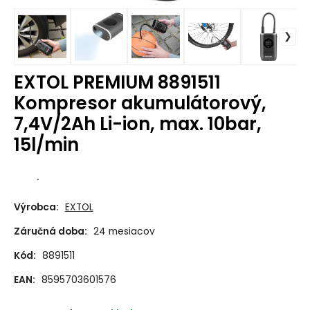
EXTOL PREMIUM 8891511
Kompresor akumulátorový,
7,4V/2Ah Li-ion, max. 10bar,
15l/min
.
Výrobca:
EXTOL
Záručná doba:
24 mesiacov
Kód:
8891511
EAN:
8595703601576