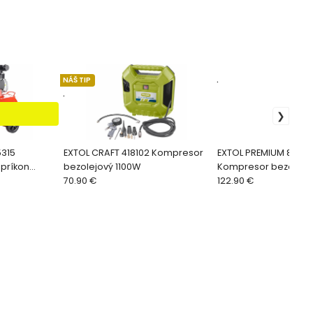
NÁŠ TIP
.
.
5315
EXTOL CRAFT 418102 Kompresor
EXTOL PREMIUM 8895
 príkon
bezolejový 1100W
Kompresor bezolejov
max. 8bar
70.90 €
122.90 €