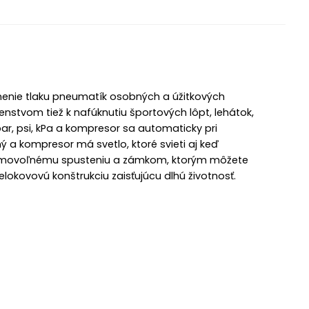
plnenie tlaku pneumatík osobných a úžitkových
nstvom tiež k nafúknutiu športových lôpt, lehátok,
ar, psi, kPa a kompresor sa automaticky pri
ý a kompresor má svetlo, ktoré svieti aj keď
 samovoľnému spusteniu a zámkom, ktorým môžete
okovovú konštrukciu zaisťujúcu dlhú životnosť.