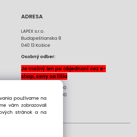
ADRESA
LAPEX s.r.o.
Budapeštianska 8
040 13 Košice
Osobný odber:
Je možný len po objednaní cez e-
shop, ceny sa líšia
Pon-Pia: 08:00 -18:00
Sobota: 08:00 - 13:00
dovania používame na
sme vám zobrazovali
ácie
bových stránok a na