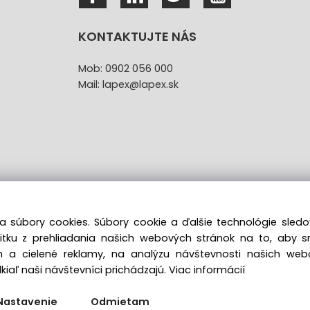
KONTAKTUJTE NÁS
Mob: 0902 056 000
Mail: lapex@lapex.sk
a súbory cookies. Súbory cookie a ďalšie technológie sle
žitku z prehliadania našich webových stránok na to, aby 
túpenie od kúpnej zmluvy uzavretej na diaľku bez registr
 a cielené reklamy, na analýzu návštevnosti našich we
iaľ naši návštevníci prichádzajú.
Viac informácií
Copyright © 2022 lapex.sk, All rights reserved
Nastavenie
Odmietam