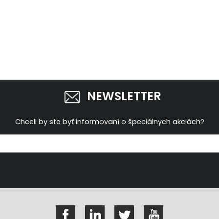
NEWSLETTER
Chceli by ste byť informovaní o špeciálnych akciách?