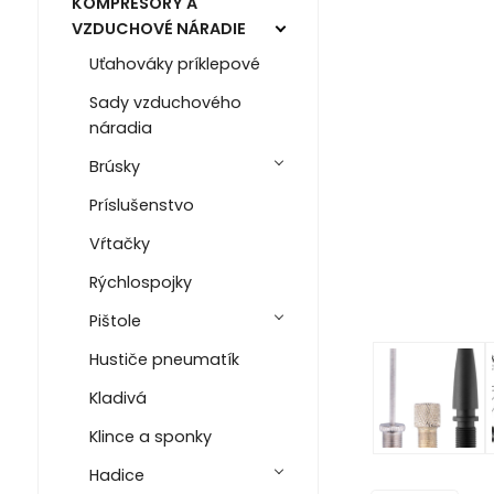
KOMPRESORY A
VZDUCHOVÉ NÁRADIE
Uťahováky príklepové
Sady vzduchového
náradia
Brúsky
Príslušenstvo
Vŕtačky
Rýchlospojky
Pištole
Hustiče pneumatík
Kladivá
Klince a sponky
Hadice