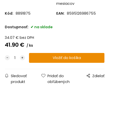
mesiacov
Kód:
8891875
EAN:
8595126986755
Dostupnosť:
na sklade
34.07
€
bez DPH
41.90
€
ks
Sledovať
Pridať do
Zdielať
produkt
obľúbených