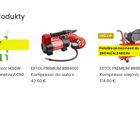
rodukty
.
NÁŠ TIP
o
.
Položka sa nezmestí do
ZBOXU/ALZABOXU
sor 1400W
EXTOL PREMIUM 8864001
EXTOL PREMIUM 889
šenstva AC50
Kompresor do auta s
Kompresor olejový,
tlakomerom 12V
42.00 €
1,8kW, nádoba 50l, 
174.00 €