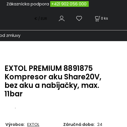
odpora
+421 902 056 000
0
ks
€ / EUR
od zmluvy
EXTOL PREMIUM 8891875
Kompresor aku Share20V,
bez aku a nabíjačky, max.
11bar
.
Výrobca:
EXTOL
Záručná doba:
24