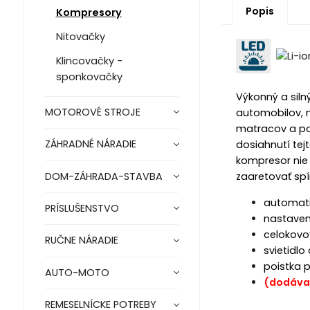
Popis
Kompresory
Nitovačky
Klincovačky -
sponkovačky
Výkonný a siln
MOTOROVÉ STROJE
automobilov, m
matracov a pod
ZÁHRADNÉ NÁRADIE
dosiahnutí tej
kompresor nie
DOM-ZÁHRADA-STAVBA
zaaretovať spí
automati
PRÍSLUŠENSTVO
nastaveni
celokovo
RUČNE NÁRADIE
svietidlo
poistka 
AUTO-MOTO
(dodáva
REMESELNÍCKE POTREBY