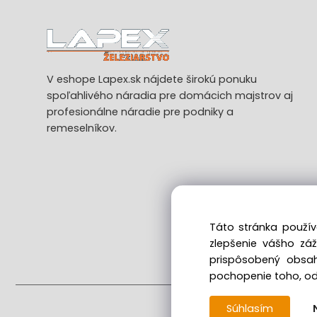
V eshope Lapex.sk nájdete širokú ponuku
spoľahlivého náradia pre domácich majstrov aj
profesionálne náradie pre podniky a
remeselníkov.
Táto stránka použív
zlepšenie vášho zá
Ods
prispôsobený obsah
pochopenie toho, odk
Súhlasím