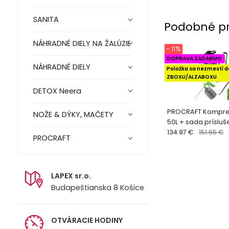
SANITA
Podobné p
NÁHRADNÉ DIELY NA ŽALÚZIE
- 11%
DOPRAVA ZADARMO
NÁHRADNÉ DIELY
Položka sa nezmestí d
ZBOXU/ALZABOXU
DETOX Neera
PROCRAFT Kompre
NOŽE & DÝKY, MAČETY
50L + sada príslu
134.97 €
151.65 €
PROCRAFT
LAPEX sr.o.
Budapeštianska 8 Košice
OTVÁRACIE HODINY