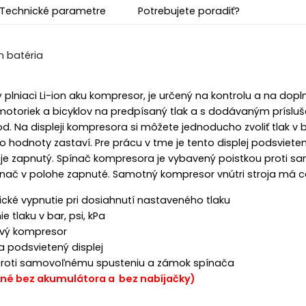
Technické parametre
Potrebujete poradiť?
ý plniaci Li-ion aku kompresor, je určený na kontrolu a na do
otoriek a bicyklov na predpísaný tlak a s dodávaným prísluše
. Na displeji kompresora si môžete jednoducho zvoliť tlak v b
to hodnoty zastaví. Pre prácu v tme je tento displej podsvieten
 je zapnutý. Spínač kompresora je vybavený poistkou proti
nač v polohe zapnuté. Samotný kompresor vnútri stroja má cel
cké vypnutie pri dosiahnutí nastaveného tlaku
e tlaku v bar, psi, kPa
vý kompresor
 a podsvietený displej
proti samovoľnému spusteniu a zámok spínača
né bez akumulátora a bez nabíjačky)