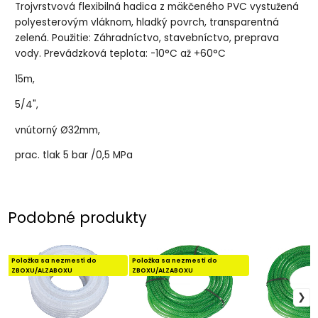
Trojvrstvová flexibilná hadica z mäkčeného PVC vystužená
polyesterovým vláknom, hladký povrch, transparentná
zelená. Použitie: Záhradníctvo, stavebníctvo, preprava
vody. Prevádzková teplota: -10°C až +60°C
15m,
5/4",
vnútorný Ø32mm,
prac. tlak 5 bar /0,5 MPa
Podobné produkty
Položka sa nezmestí do
Položka sa nezmestí do
ZBOXU/ALZABOXU
ZBOXU/ALZABOXU