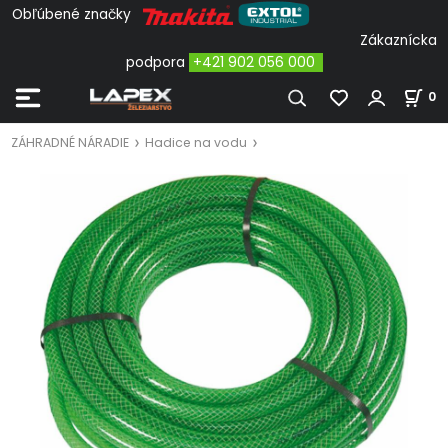
Obľúbené značky
Zákaznícka
podpora
+421 902 056 000
0
ZÁHRADNÉ NÁRADIE
Hadice na vodu