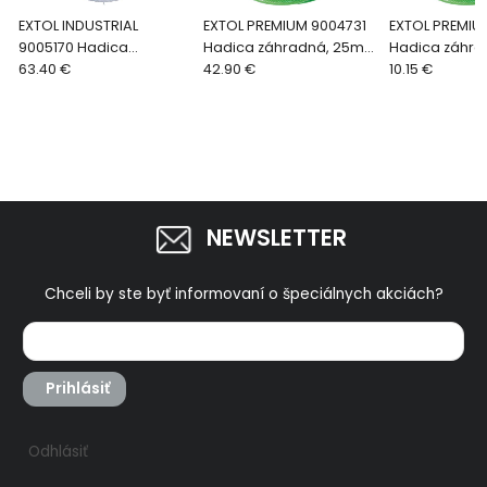
EXTOL INDUSTRIAL
EXTOL PREMIUM 9004731
EXTOL PREMIU
9005170 Hadica
Hadica záhradná, 25m,
Hadica záhra
priemyselná, 25m, 1'',
63.40 €
1'', vnútorný pr. 25mm
42.90 €
1/2'', vnútorn
10.15 €
vnútorný pr. 25mm
NEWSLETTER
Chceli by ste byť informovaní o špeciálnych akciách?
Prihlásiť
Odhlásiť