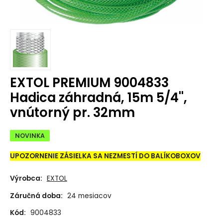
EXTOL PREMIUM 9004833
Hadica záhradná, 15m 5/4'',
vnútorný pr. 32mm
NOVINKA
UPOZORNENIE ZÁSIELKA SA NEZMESTÍ DO BALÍKOBOXOV
Výrobca:
EXTOL
Záručná doba:
24 mesiacov
Kód:
9004833