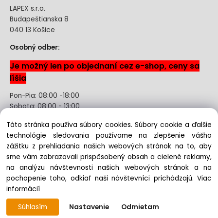
LAPEX s.r.o.
Budapeštianska 8
040 13 Košice
Osobný odber:
Je možný len po objednaní cez e-shop, ceny sa
líšia
Pon-Pia: 08:00 -18:00
Sobota: 08:00 - 13:00
Táto stránka používa súbory cookies. Súbory cookie a ďalšie
Odstúpenie od kúpnej zmluvy uzavretej na diaľku bez
technológie sledovania používame na zlepšenie vášho
registrácie
zážitku z prehliadania našich webových stránok na to, aby
sme vám zobrazovali prispôsobený obsah a cielené reklamy,
na analýzu návštevnosti našich webových stránok a na
pochopenie toho, odkiaľ naši návštevníci prichádzajú.
Viac
Copyright © 2022 lapex.sk, All rights reserved
informácií
Súhlasím
Nastavenie
Odmietam
Vytvorené systémom ClickEshop.sk