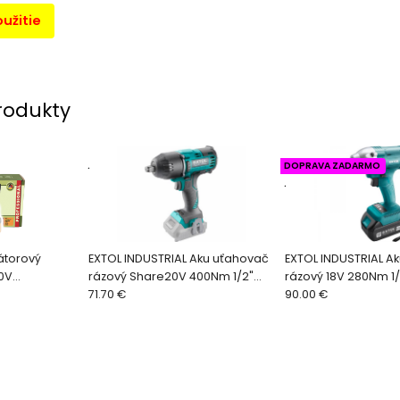
užitie
rodukty
.
DOPRAVA ZADARMO
.
átorový
EXTOL INDUSTRIAL Aku uťahovač
EXTOL INDUSTRIAL A
0V
rázový Share20V 400Nm 1/2"
rázový 18V 280Nm 1/
átora a
bez aku 8791813
71.70 €
90.00 €