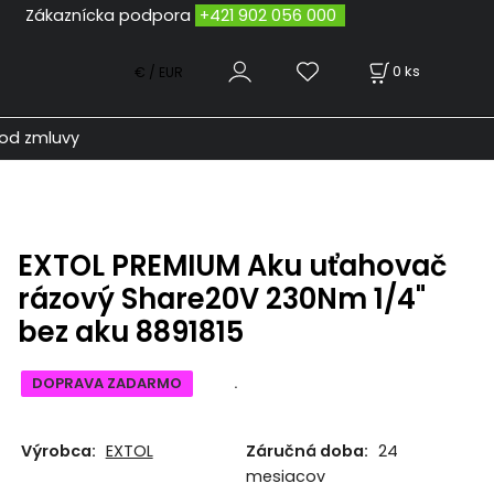
odpora
+421 902 056 000
0
ks
€ / EUR
od zmluvy
EXTOL PREMIUM Aku uťahovač
rázový Share20V 230Nm 1/4"
bez aku 8891815
DOPRAVA ZADARMO
.
Výrobca:
EXTOL
Záručná doba:
24
mesiacov