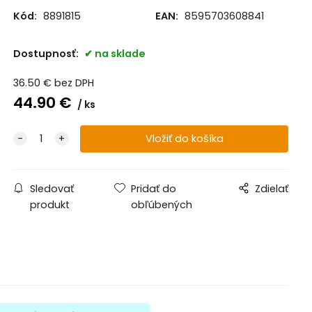
Kód:
8891815
EAN:
8595703608841
Dostupnosť:
na sklade
36.50
€
bez DPH
44.90
€
ks
Sledovať
Pridať do
Zdielať
produkt
obľúbených