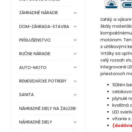
ZÁHRADNÉ NÁRADIE
Ľahký a výkonn
škály materiál
DOM-ZÁHRADA-STAVBA
kompaktnému d
motorom. Tento
PRÍSLUŠENSTVO
s uhlíkovými k
Vrtáky sa upí
RUČNE NÁRADIE
celý rozsah st
Integrované LE
AUTO-MOTO
priestoroch m
REMESELNÍCKE POTREBY
50Nm bez
celokovo
SANITA
plynulé n
kvalitná
NÁHRADNÉ DIELY NA ŽALÚZIE
LED sviet
vŕtanie s
NÁHRADNÉ DIELY
(dodáva