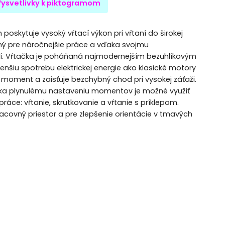
Vysvetlivky k piktogramom
oskytuje vysoký vŕtací výkon pri vŕtaní do širokej
čený pre náročnejšie práce a vďaka svojmu
ní. Vŕtačka je poháňaná najmodernejším bezuhlíkovým
šiu spotrebu elektrickej energie ako klasické motory
 moment a zaisťuje bezchybný chod pri vysokej záťaži.
ďaka plynulému nastaveniu momentov je možné využiť
áce: vŕtanie, skrutkovanie a vŕtanie s príklepom.
acovný priestor a pre zlepšenie orientácie v tmavých