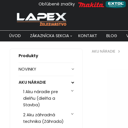
Obľúbené značky
ÚVOD
ZÁKAZNÍCKA SEKCIA
KONTAKT
BLOG
AKU NÁRADIE
Produkty
NOVINKY
AKU NÁRADIE
1 Aku náradie pre
dielňu (dielňa a
Stavba)
2 Aku záhradná
technika (Záhrada)