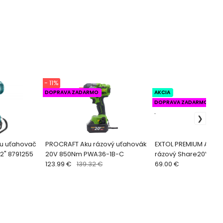
- 11%
DOPRAVA ZADARMO
AKCIA
DOPRAVA ZADARMO
.
ku uťahovač
PROCRAFT Aku rázový uťahovák
EXTOL PREMIUM Aku 
2" 8791255
20V 850Nm PWA36-1B-C
rázový Share20V 230
123.99 €
139.32 €
8891814
69.00 €