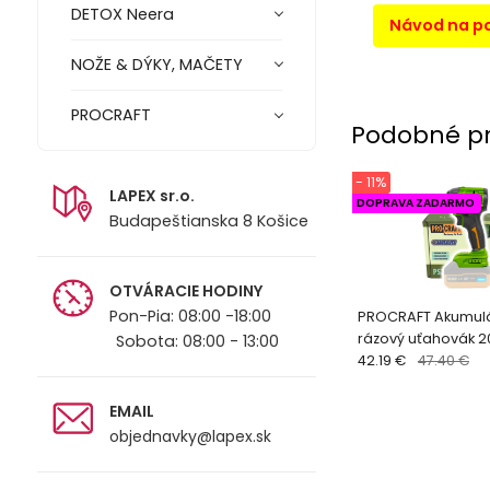
DETOX Neera
Návod na po
NOŽE & DÝKY, MAČETY
PROCRAFT
Podobné p
- 11%
LAPEX sr.o.
DOPRAVA ZADARMO
Budapeštianska 8 Košice
OTVÁRACIE HODINY
Pon-Pia: 08:00 -18:00
PROCRAFT Akumul
rázový uťahovák 2
Sobota: 08:00 - 13:00
230Nm(bez akumul
42.19 €
47.40 €
nabíjačky) PS22bb
EMAIL
objednavky@lapex.sk