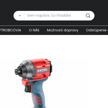
Zákaznícka p
VÝROBCOVIA
O NÁS
Možnosti dopravy
Odstúpenie 