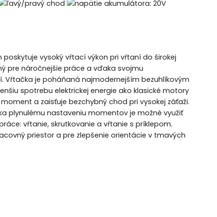
oskytuje vysoký vŕtací výkon pri vŕtaní do širokej
čený pre náročnejšie práce a vďaka svojmu
ní. Vŕtačka je poháňaná najmodernejším bezuhlíkovým
šiu spotrebu elektrickej energie ako klasické motory
 moment a zaisťuje bezchybný chod pri vysokej záťaži.
ďaka plynulému nastaveniu momentov je možné využiť
áce: vŕtanie, skrutkovanie a vŕtanie s príklepom.
acovný priestor a pre zlepšenie orientácie v tmavých