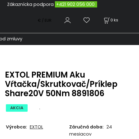
odpora
+421 902 056 000
0
ks
€ / EUR
od zmluvy
EXTOL PREMIUM Aku
Vŕtačka/Skrutkovač/Príklep
Share20V 50Nm 8891806
AKCIA
.
Výrobca:
EXTOL
Záručná doba:
24
mesiacov