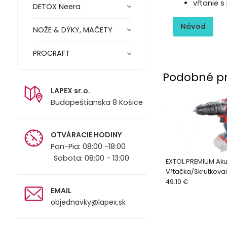
vŕtanie s
DETOX Neera
Návod
NOŽE & DÝKY, MAČETY
PROCRAFT
Podobné p
LAPEX sr.o.
Budapeštianska 8 Košice
.
OTVÁRACIE HODINY
Pon-Pia: 08:00 -18:00
Sobota: 08:00 - 13:00
EXTOL PREMIUM Ak
Vŕtačka/Skrutkova
Share20V 40Nm be
49.10 €
EMAIL
8891805
objednavky@lapex.sk