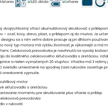
ý dvojrýchlostný vŕtací akumulátorový skrutkovač s príklepom p
ov – oceľ, kovy, drevo, plast, s príklepom aj do muriva. Je ur
esignu sa s ním veľmi dobre pracuje aj pri dlhšom používa
 nový typ motora má vyššiu životnosť, je výkonnejší a má men
efami. Celokovová prevodovka je navrhnutá na vysoký krútiaci
najú do kvalitného celokovového skľučovadla s aretáciou. V
upnice a nielen vyznačených 20 stupňov. Vŕtačka má 3 režimy pr
D svietidlo umiestnené na spodnej časti rukoväte osvetľuje pr
á oneskorené vypnutie.
uhlíkový motor
vé skľučovadlo s aretáciou
astavanie momentu pre skrutkovanie plus vŕtanie a príklep
 celokovová prevodovka
idlo v rukoväti