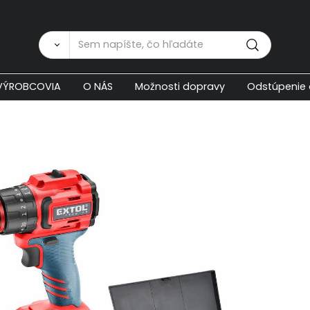
Zákaznícka p
VÝROBCOVIA
O NÁS
Možnosti dopravy
Odstúpenie 