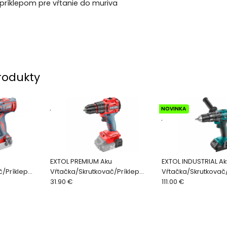
 príklepom pre vŕtanie do muriva
rodukty
.
NOVINKA
.
u
EXTOL PREMIUM Aku
EXTOL INDUSTRIAL A
č/Príklep
Vŕtačka/Skrutkovač/Príklep
Vŕtačka/Skrutkovač/
z aku
Share20V 50Nm bez aku
31.90 €
Share20V 60Nm 879
111.00 €
8891807