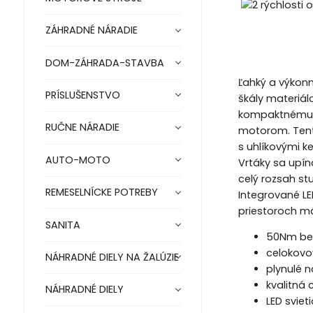
ZÁHRADNÉ NÁRADIE
DOM-ZÁHRADA-STAVBA
Ľahký a výkonn
PRÍSLUŠENSTVO
škály materiál
kompaktnému d
RUČNE NÁRADIE
motorom. Tento
s uhlíkovými k
AUTO-MOTO
Vrtáky sa upí
celý rozsah st
REMESELNÍCKE POTREBY
Integrované LE
priestoroch m
SANITA
50Nm bez
celokovo
NÁHRADNÉ DIELY NA ŽALÚZIE
plynulé n
kvalitná
NÁHRADNÉ DIELY
LED sviet