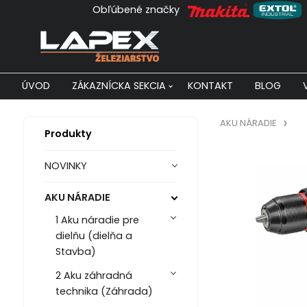
Obľúbené značky
ÚVOD
ZÁKAZNÍCKA SEKCIA
KONTAKT
BLOG
AKU NÁRADIE
Produkty
NOVINKY
AKU NÁRADIE
1 Aku náradie pre
dielňu (dielňa a
Stavba)
2 Aku záhradná
technika (Záhrada)