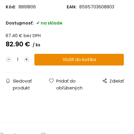
Kód:
8891806
EAN:
8595703608803
Dostupnosť:
na sklade
67.40
€
bez DPH
82.90
€
ks
Sledovať
Pridať do
Zdielať
produkt
obľúbených