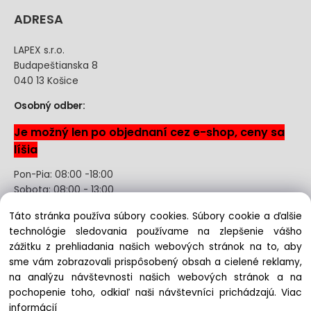
ADRESA
LAPEX s.r.o.
Budapeštianska 8
040 13 Košice
Osobný odber:
Je možný len po objednaní cez e-shop, ceny sa
líšia
Pon-Pia: 08:00 -18:00
Sobota: 08:00 - 13:00
Táto stránka používa súbory cookies. Súbory cookie a ďalšie
Odstúpenie od kúpnej zmluvy uzavretej na diaľku bez
technológie sledovania používame na zlepšenie vášho
registrácie
zážitku z prehliadania našich webových stránok na to, aby
sme vám zobrazovali prispôsobený obsah a cielené reklamy,
na analýzu návštevnosti našich webových stránok a na
pochopenie toho, odkiaľ naši návštevníci prichádzajú.
Viac
Copyright © 2022 lapex.sk, All rights reserved
informácií