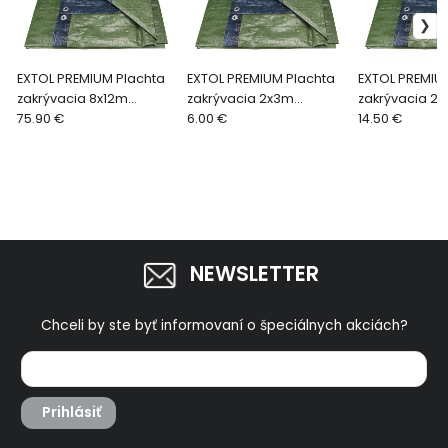
EXTOL PREMIUM Plachta
EXTOL PREMIUM Plachta
EXTOL PREMIU
zakrývacia 8x12m
zakrývacia 2x3m
zakrývacia 2
150g/m2 14106
75.90 €
150g/m2 14102
6.00 €
200g/m2 887
14.50 €
NEWSLETTER
Chceli by ste byť informovaní o špeciálnych akciách?
Prihlásiť