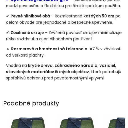
medzi pevnosťou a flexibilitou pre široké spektrum použitia.
✔
Pevné hliníkové oká
– Rozmiestnené
každých 50 cm
po
celom obvode pre jednoduché a bezpečné upevnenie.
✔
Zosilnené okraje
– Zvýšená pevnosť okrajov minimalizuje
riziko roztrhnutia aj pri dlhodobom používaní.
🔹
Rozmerová a hmotnostná tolerancia:
±7 % v závislosti
od veľkosti plachty.
Vhodná na
krytie dreva, záhradného náradia, vozidiel,
stavebných materiálov či iných objektov
, ktoré potrebujú
spoľahlivú ochranu pred poveternostnými vplyvmi.
Podobné produkty