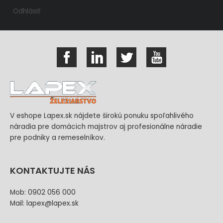
Odhlásiť
V eshope Lapex.sk nájdete širokú ponuku spoľahlivého
náradia pre domácich majstrov aj profesionálne náradie
pre podniky a remeselníkov.
KONTAKTUJTE NÁS
Mob: 0902 056 000
Mail: lapex@lapex.sk