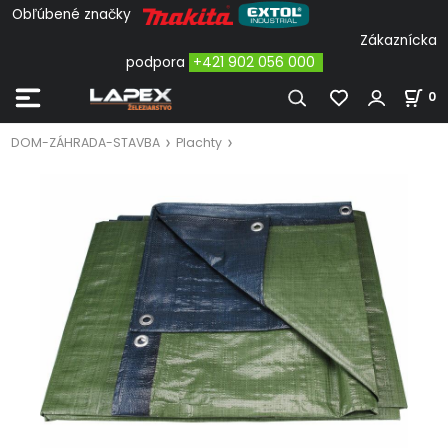
Obľúbené značky
Zákaznícka
podpora
+421 902 056 000
0
DOM-ZÁHRADA-STAVBA
Plachty