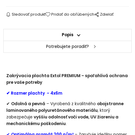
Sledovať produkt
Pridať do obľúbených
Zdielať
Popis
Potrebujete poradiť?
Zakrývacia plachta Extol PREMIUM – spoľahlivá ochrana
pre vaše potreby
✔ Rozmer plachty – 4x6m
✔
Odolná a pevná
– Vyrobená z kvalitného
obojstranne
laminovaného polyuretánového materiálu
, ktorý
zabezpečuje
vyššiu odolnosť voči vode, UV žiareniu a
mechanickému poškodeniu
.
✔
Optimálna gramáž 200 g/m²
– Zaručuje ideálny pomer