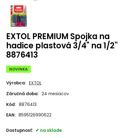
EXTOL PREMIUM Spojka na
hadice plastová 3/4" na 1/2''
8876413
NOVINKA
Výrobca:
EXTOL
Záručná doba:
24 mesiacov
Kód:
8876413
EAN:
8595126990622
Dostupnosť:
na sklade