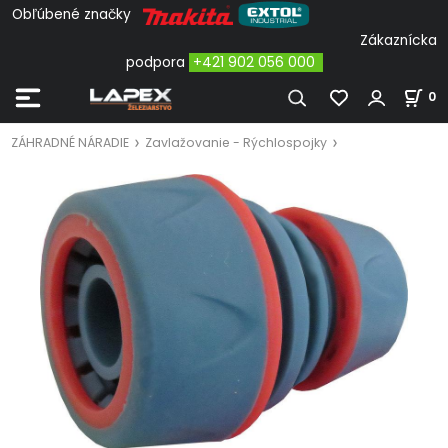
Obľúbené značky
Zákaznícka
podpora
+421 902 056 000
0
ZÁHRADNÉ NÁRADIE
Zavlažovanie - Rýchlospojky