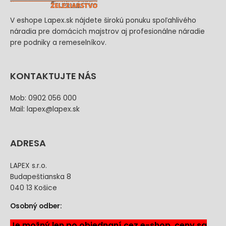
V eshope Lapex.sk nájdete širokú ponuku spoľahlivého
náradia pre domácich majstrov aj profesionálne náradie
pre podniky a remeselníkov.
KONTAKTUJTE NÁS
Mob: 0902 056 000
Mail: lapex@lapex.sk
ADRESA
LAPEX s.r.o.
Budapeštianska 8
040 13 Košice
Osobný odber:
Je možný len po objednaní cez e-shop, ceny sa