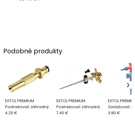
Podobné produkty
EXTOL PREMIUM
EXTOL PREMIUM
EXTOL PREMIU
Postrekovač záhradný
Postrekovač záhradný
Zavlažovač z
mosadzný 8876051
4.20 €
pulzujúci, s kovovým
7.40 €
rotujúci, plast
3.80 €
bodcom 70219
plastovým b
8876463