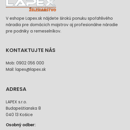
V eshope Lapex.sk nájdete širokú ponuku spoľahlivého
náradia pre domácich majstrov aj profesionálne náradie
pre podniky a remeselníkov.
KONTAKTUJTE NÁS
Mob: 0902 056 000
Mail: lapex@lapex.sk
ADRESA
LAPEX s.r.o.
Budapeštianska 8
040 13 Košice
Osobný odber: