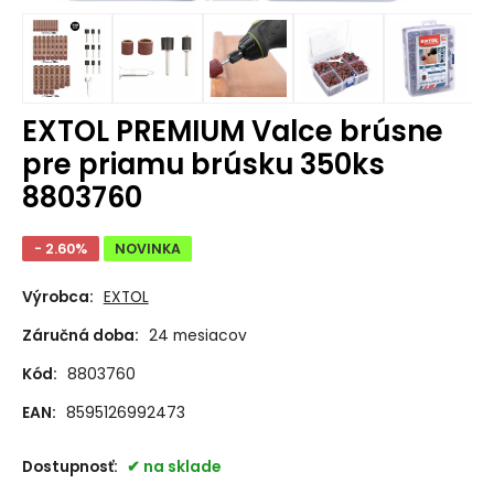
EXTOL PREMIUM Valce brúsne
pre priamu brúsku 350ks
8803760
- 2.60%
NOVINKA
Výrobca:
EXTOL
Záručná doba:
24 mesiacov
Kód:
8803760
EAN:
8595126992473
Dostupnosť:
na sklade