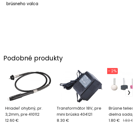
brúsneho valca
Podobné produkty
- 2%
Hriadeľ ohybný, pr.
Transformátor 18V, pre
Brúsne teliesk
3,2mm, pre 410112
mini brúska 404121
dielna sada, 
12.60 €
8.30 €
pr.6mm 1820
1.80 €
1.83 €