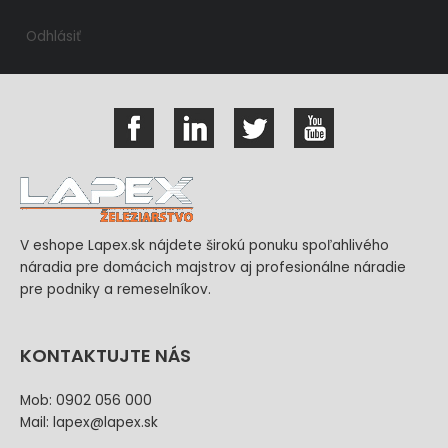
Odhlásiť
V eshope Lapex.sk nájdete širokú ponuku spoľahlivého
náradia pre domácich majstrov aj profesionálne náradie
pre podniky a remeselníkov.
KONTAKTUJTE NÁS
Mob: 0902 056 000
Mail: lapex@lapex.sk