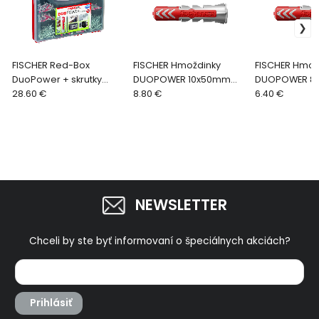
FISCHER Red-Box
FISCHER Hmoždinky
FISCHER Hmož
DuoPower + skrutky
DUOPOWER 10x50mm
DUOPOWER 8
280ks 536091
28.60 €
555010
8.80 €
50ks538241
6.40 €
NEWSLETTER
Chceli by ste byť informovaní o špeciálnych akciách?
Prihlásiť