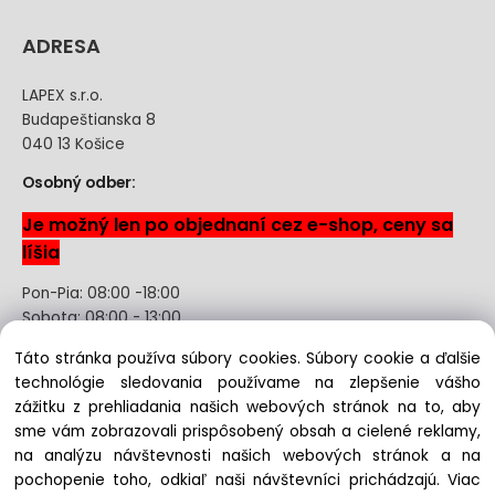
ADRESA
LAPEX s.r.o.
Budapeštianska 8
040 13 Košice
Osobný odber:
Je možný len po objednaní cez e-shop, ceny sa
líšia
Pon-Pia: 08:00 -18:00
Sobota: 08:00 - 13:00
Táto stránka používa súbory cookies. Súbory cookie a ďalšie
Odstúpenie od kúpnej zmluvy uzavretej na diaľku bez
technológie sledovania používame na zlepšenie vášho
registrácie
zážitku z prehliadania našich webových stránok na to, aby
sme vám zobrazovali prispôsobený obsah a cielené reklamy,
na analýzu návštevnosti našich webových stránok a na
pochopenie toho, odkiaľ naši návštevníci prichádzajú.
Viac
Copyright © 2022 lapex.sk, All rights reserved