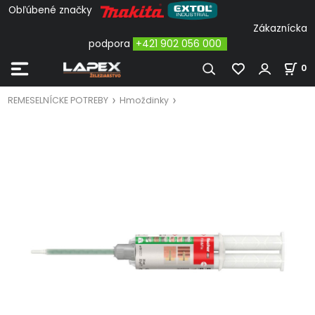
Obľúbené značky
Zákaznícka
podpora
+421 902 056 000
0
REMESELNÍCKE POTREBY
Hmoždinky