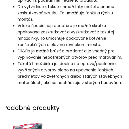
aplikácií s použitím len jedného produktu.
Do vytvrdnutej tekutej hmoždinky môžete priamo
zaskrutkovať skrutku. To umožňuje ľahkú a rýchlu
montáž.
Vďaka špeciálnej receptúre je možné skrutku
opakovane zaskrutkovať a vyskrutkovať z tekutej
hmoždinky. To umožňuje opakované kotvenie
konštrukčných dielov na rovnakom mieste.
Fill&Fix je možné brúsiť a pretierať a je vhodný pre
vyplňovanie nepotrebných otvorov pred maľovaním.
Tekutá hmoždinka je ideálna na opravu/posilnenie
vyvŕtaných otvorov alebo na upevnenie ľahkých
predmetov vo zvetraných alebo starých stavebných
materiáloch, aké sa nachádzajú v starých budovách.
Podobné produkty