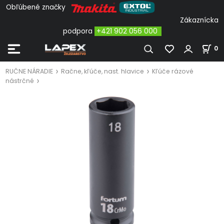
Obľúbené značky
Zákaznícka
podpora
+421 902 056 000
0
RUČNE NÁRADIE
Račne, kľúče, nast. hlavice
Kľúče rázové
nástrčné