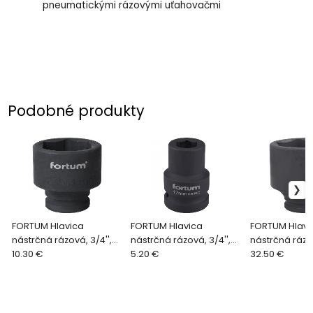
pneumatickými rázovými uťahovačmi
Podobné produkty
FORTUM Hlavica
FORTUM Hlavica
FORTUM Hlavi
nástrčná rázová, 3/4'',
nástrčná rázová, 3/4'',
nástrčná rázov
CrMoV, 46mm 4703046
10.30 €
Cr-V.Mo., 17mm 4703017
5.20 €
CrMoV, 70mm
32.50 €