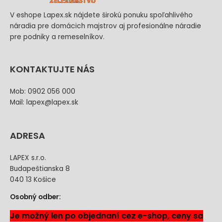
V eshope Lapex.sk nájdete širokú ponuku spoľahlivého
náradia pre domácich majstrov aj profesionálne náradie
pre podniky a remeselníkov.
KONTAKTUJTE NÁS
Mob: 0902 056 000
Mail: lapex@lapex.sk
ADRESA
LAPEX s.r.o.
Budapeštianska 8
040 13 Košice
Osobný odber:
Je možný len po objednaní cez e-shop, ceny sa