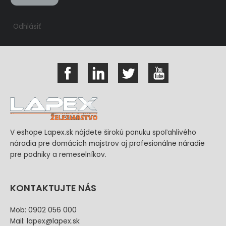
Odhlásiť
V eshope Lapex.sk nájdete širokú ponuku spoľahlivého
náradia pre domácich majstrov aj profesionálne náradie
pre podniky a remeselníkov.
KONTAKTUJTE NÁS
Mob: 0902 056 000
Mail: lapex@lapex.sk