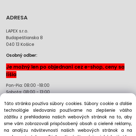
ADRESA
LAPEX s.r.o.
Budapeštianska 8
040 13 Košice
Osobný odber:
Je možný len po objednaní cez e-shop, ceny sa
líšia
Pon-Pia: 08:00 -18:00
Sobota: 08:00 - 13:00
Táto stránka používa súbory cookies. Súbory cookie a ďalšie
Odstúpenie od kúpnej zmluvy uzavretej na diaľku bez
technológie sledovania používame na zlepšenie vášho
registrácie
zážitku z prehliadania našich webových stránok na to, aby
sme vám zobrazovali prispôsobený obsah a cielené reklamy,
na analýzu návštevnosti našich webových stránok a na