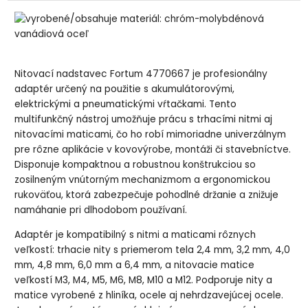
Nitovací nadstavec Fortum 4770667 je profesionálny
adaptér určený na použitie s akumulátorovými,
elektrickými a pneumatickými vŕtačkami. Tento
multifunkčný nástroj umožňuje prácu s trhacími nitmi aj
nitovacími maticami, čo ho robí mimoriadne univerzálnym
pre rôzne aplikácie v kovovýrobe, montáži či stavebníctve.
Disponuje kompaktnou a robustnou konštrukciou so
zosilneným vnútorným mechanizmom a ergonomickou
rukoväťou, ktorá zabezpečuje pohodlné držanie a znižuje
namáhanie pri dlhodobom používaní.
Adaptér je kompatibilný s nitmi a maticami rôznych
veľkostí: trhacie nity s priemerom tela 2,4 mm, 3,2 mm, 4,0
mm, 4,8 mm, 6,0 mm a 6,4 mm, a nitovacie matice
veľkostí M3, M4, M5, M6, M8, M10 a M12. Podporuje nity a
matice vyrobené z hliníka, ocele aj nehrdzavejúcej ocele.