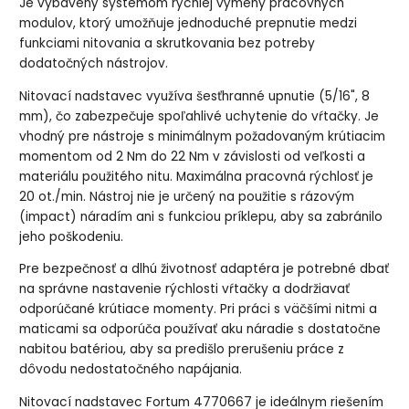
Je vybavený systémom rýchlej výmeny pracovných
modulov, ktorý umožňuje jednoduché prepnutie medzi
funkciami nitovania a skrutkovania bez potreby
dodatočných nástrojov.
Nitovací nadstavec využíva šesťhranné upnutie (5/16", 8
mm), čo zabezpečuje spoľahlivé uchytenie do vŕtačky. Je
vhodný pre nástroje s minimálnym požadovaným krútiacim
momentom od 2 Nm do 22 Nm v závislosti od veľkosti a
materiálu použitého nitu. Maximálna pracovná rýchlosť je
20 ot./min. Nástroj nie je určený na použitie s rázovým
(impact) náradím ani s funkciou príklepu, aby sa zabránilo
jeho poškodeniu.
Pre bezpečnosť a dlhú životnosť adaptéra je potrebné dbať
na správne nastavenie rýchlosti vŕtačky a dodržiavať
odporúčané krútiace momenty. Pri práci s väčšími nitmi a
maticami sa odporúča používať aku náradie s dostatočne
nabitou batériou, aby sa predišlo prerušeniu práce z
dôvodu nedostatočného napájania.
Nitovací nadstavec Fortum 4770667 je ideálnym riešením