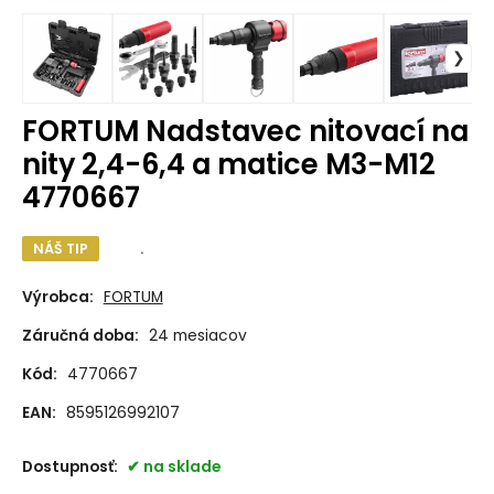
FORTUM Nadstavec nitovací na
nity 2,4-6,4 a matice M3-M12
4770667
NÁŠ TIP
.
Výrobca:
FORTUM
Záručná doba:
24 mesiacov
Kód:
4770667
EAN:
8595126992107
Dostupnosť:
na sklade