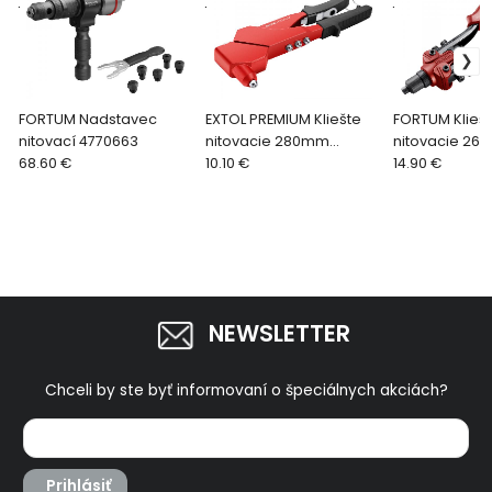
.
.
.
FORTUM Nadstavec
EXTOL PREMIUM Kliešte
FORTUM Klieš
nitovací 4770663
nitovacie 280mm
nitovacie 2
68.60 €
otočné 8813731
10.10 €
4770611
14.90 €
NEWSLETTER
Chceli by ste byť informovaní o špeciálnych akciách?
Prihlásiť