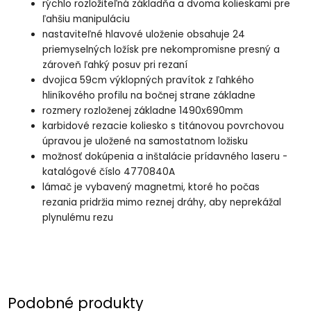
rýchlo rozložiteľná základňa a dvoma kolieskami pre
ľahšiu manipuláciu
nastaviteľné hlavové uloženie obsahuje 24
priemyselných ložísk pre nekompromisne presný a
zároveň ľahký posuv pri rezaní
dvojica 59cm výklopných pravítok z ľahkého
hliníkového profilu na bočnej strane základne
rozmery rozloženej základne 1490x690mm
karbidové rezacie koliesko s titánovou povrchovou
úpravou je uložené na samostatnom ložisku
možnosť dokúpenia a inštalácie prídavného laseru -
katalógové číslo 4770840A
lámač je vybavený magnetmi, ktoré ho počas
rezania pridržia mimo reznej dráhy, aby neprekážal
plynulému rezu
Podobné produkty