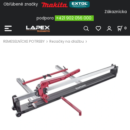
Obľúbené značky
Zákaznícka
podpora
+421 902 056 000
0
REMESELNÍCKE POTREBY
Rezačky na dlažbu