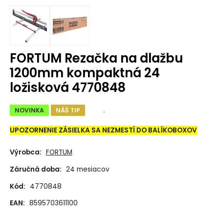
FORTUM Rezačka na dlažbu
1200mm kompaktná 24
ložisková 4770848
NOVINKA
NÁŠ TIP
.
UPOZORNENIE ZÁSIELKA SA NEZMESTÍ DO BALÍKOBOXOV
Výrobca:
FORTUM
Záručná doba:
24 mesiacov
Kód:
4770848
EAN:
8595703611100