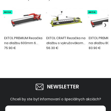
AKCIA
.
AKCIA
.
.
EXTOL PREMIUM Rezačka
EXTOL CRAFT Rezačka na
EXTOL PREMIU
na dlažbu 600mm 6
dlažbu s vykružovákom
na dlažbu 8
ložisková 8841076
75.90 €
600mm 687
56.30 €
ložisková 884
83.90 €
NEWSLETTER
Chceli by ste byť informovaní o špeciálnych akciách?