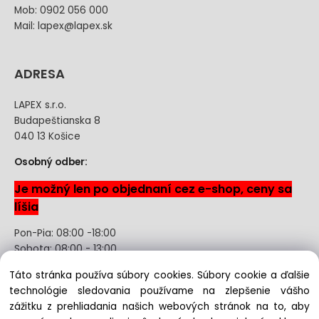
Mob: 0902 056 000
Mail: lapex@lapex.sk
ADRESA
LAPEX s.r.o.
Budapeštianska 8
040 13 Košice
Osobný odber:
Je možný len po objednaní cez e-shop, ceny sa
líšia
Pon-Pia: 08:00 -18:00
Sobota: 08:00 - 13:00
Táto stránka používa súbory cookies. Súbory cookie a ďalšie
Odstúpenie od kúpnej zmluvy uzavretej na diaľku bez
technológie sledovania používame na zlepšenie vášho
registrácie
zážitku z prehliadania našich webových stránok na to, aby