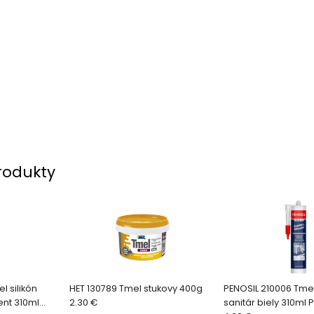
rodukty
l silikón
HET 130789 Tmel stukovy 400g
PENOSIL 210006 Tmel 
ent 310ml
2.30 €
sanitár biely 310ml