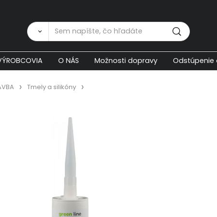
Zákaznícka p
VÝROBCOVIA
O NÁS
Možnosti dopravy
Odstúpenie 
AVBA
Tmely a silikóny