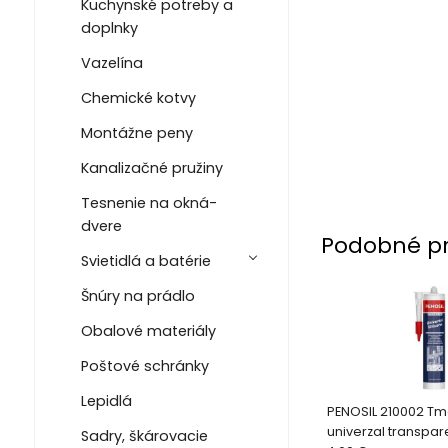
Kuchynské potreby a
doplnky
Vazelína
Chemické kotvy
Montážne peny
Kanalizačné pružiny
Tesnenie na okná-
dvere
Podobné p
Svietidlá a batérie
Šnúry na prádlo
Obalové materiály
Poštové schránky
Lepidlá
PENOSIL 210002 Tme
univerzal transpar
Sadry, škárovacie