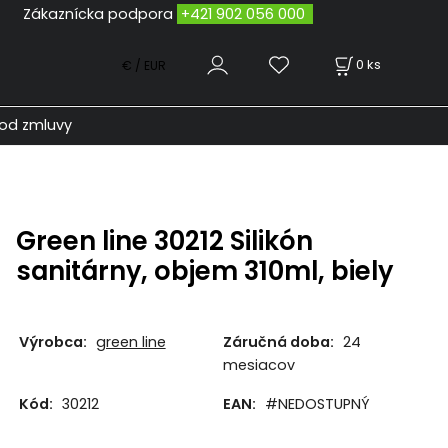
odpora
+421 902 056 000
0
ks
€ / EUR
od zmluvy
Green line 30212 Silikón
sanitárny, objem 310ml, biely
Výrobca:
green line
Záručná doba:
24
mesiacov
Kód:
30212
EAN:
#NEDOSTUPNÝ