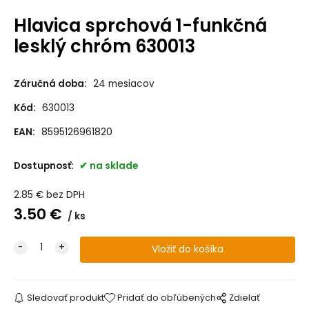
Hlavica sprchová 1-funkčná
lesklý chróm 630013
Záručná doba:
24 mesiacov
Kód:
630013
EAN:
8595126961820
Dostupnosť:
na sklade
2.85
€
bez DPH
3.50
€
ks
Sledovať produkt
Pridať do obľúbených
Zdielať