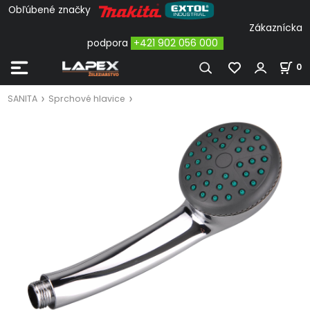
Obľúbené značky
Zákaznícka
podpora
+421 902 056 000
0
SANITA
Sprchové hlavice