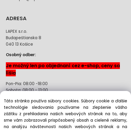
ADRESA
LAPEX s.r.o.
Budapeštianska 8
040 13 Košice
Osobný odber:
Je možný len po objednaní cez e-shop, ceny sa
líšia
Pon-Pia: 08:00 -18:00
Sobota: 08:00 - 13:00
Táto stránka používa súbory cookies. Súbory cookie a ďalšie
Odstúpenie od kúpnej zmluvy uzavretej na diaľku bez
technológie sledovania používame na zlepšenie vášho
registrácie
zážitku z prehliadania našich webových stránok na to, aby
sme vám zobrazovali prispôsobený obsah a cielené reklamy,
na analýzu návštevnosti našich webových stránok a na