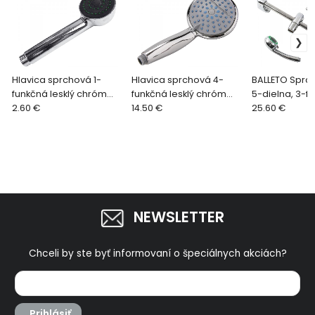
Hlavica sprchová 1-
Hlavica sprchová 4-
BALLETO Sprc
funkčná lesklý chróm
funkčná lesklý chróm
5-dielna, 3-f
630012
2.60 €
830040
14.50 €
hlavica, sprc
25.60 €
hadica 1,5m, d
stenu, mydeln
NEWSLETTER
Chceli by ste byť informovaní o špeciálnych akciách?
Prihlásiť