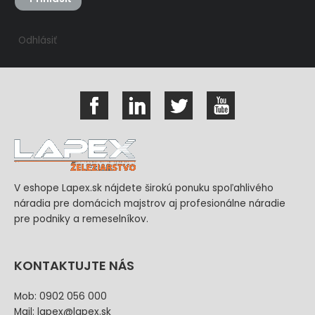
Odhlásiť
V eshope Lapex.sk nájdete širokú ponuku spoľahlivého
náradia pre domácich majstrov aj profesionálne náradie
pre podniky a remeselníkov.
KONTAKTUJTE NÁS
Mob: 0902 056 000
Mail: lapex@lapex.sk