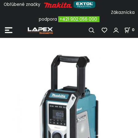
Obľúbené značky
Zákaznícka
podpora
+421 902 056 000
0