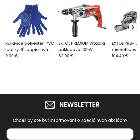
.
.
Rukavice polyester, PVC
EXTOL PREMIUM Vŕtačka
EXTOL PREMIUM
terčíky, 9", papierová
príklepová 1100W
minikotúčová
karta
0.90 €
8890052
62.00 €
multifunkčná
104.40 €
8893022
NEWSLETTER
Chceli by ste byť informovaní o špeciálnych akciách?