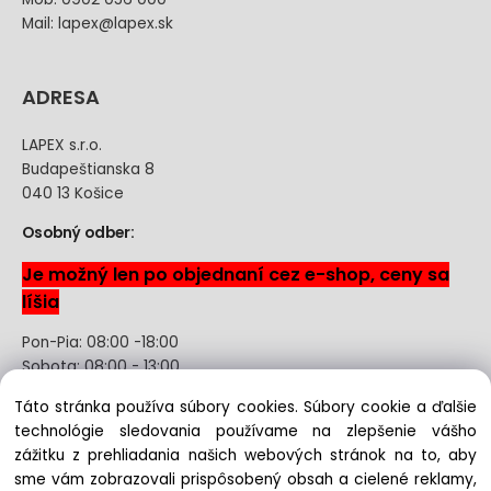
Mail: lapex@lapex.sk
ADRESA
LAPEX s.r.o.
Budapeštianska 8
040 13 Košice
Osobný odber:
Je možný len po objednaní cez e-shop, ceny sa
líšia
Pon-Pia: 08:00 -18:00
Sobota: 08:00 - 13:00
Táto stránka používa súbory cookies. Súbory cookie a ďalšie
Odstúpenie od kúpnej zmluvy uzavretej na diaľku bez
technológie sledovania používame na zlepšenie vášho
registrácie
zážitku z prehliadania našich webových stránok na to, aby
sme vám zobrazovali prispôsobený obsah a cielené reklamy,