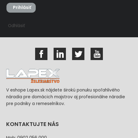
Prihlásiť
Odhlásiť
V eshope Lapex.sk nájdete širokú ponuku spoľahlivého
náradia pre domácich majstrov aj profesionálne náradie
pre podniky a remeselníkov.
KONTAKTUJTE NÁS
Mob: 0902 056 000