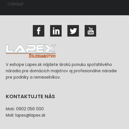
Odhlásiť
V eshope Lapex.sk nájdete širokú ponuku spoľahlivého
náradia pre domácich majstrov aj profesionálne náradie
pre podniky a remeselníkov.
KONTAKTUJTE NÁS
Mob: 0902 056 000
Mail: lapex@lapex.sk