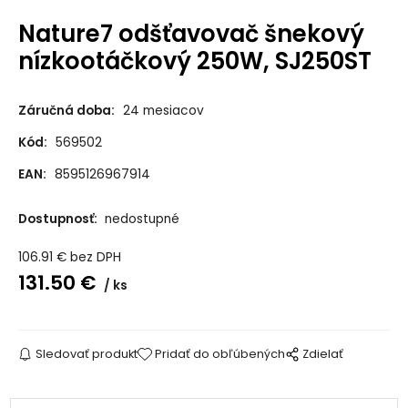
Nature7 odšťavovač šnekový
nízkootáčkový 250W, SJ250ST
Záručná doba:
24 mesiacov
Kód:
569502
EAN:
8595126967914
Dostupnosť:
nedostupné
106.91
€
bez DPH
131.50
€
ks
Sledovať produkt
Pridať do obľúbených
Zdielať