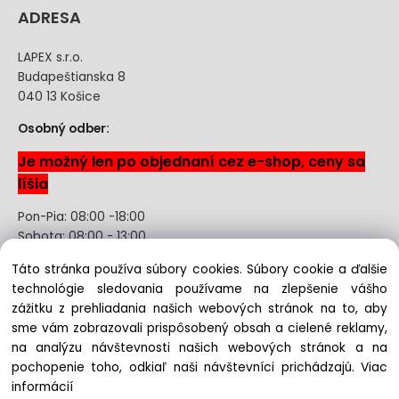
ADRESA
LAPEX s.r.o.
Budapeštianska 8
040 13 Košice
Osobný odber:
Je možný len po objednaní cez e-shop, ceny sa
líšia
Pon-Pia: 08:00 -18:00
Sobota: 08:00 - 13:00
Táto stránka používa súbory cookies. Súbory cookie a ďalšie
Odstúpenie od kúpnej zmluvy uzavretej na diaľku bez
technológie sledovania používame na zlepšenie vášho
registrácie
zážitku z prehliadania našich webových stránok na to, aby
sme vám zobrazovali prispôsobený obsah a cielené reklamy,
na analýzu návštevnosti našich webových stránok a na
pochopenie toho, odkiaľ naši návštevníci prichádzajú.
Viac
Copyright © 2022 lapex.sk, All rights reserved
informácií