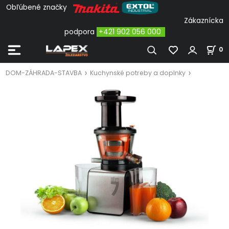
Obľúbené značky
Zákaznícka
podpora
+421 902 056 000
0
DOM-ZÁHRADA-STAVBA
Kuchynské potreby a doplnky