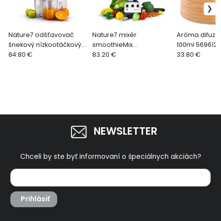
Nature7 odšťavovač
Nature7 mixér
Aróma difuzér
šnekový nízkootáčkový
smoothieMix
100ml 569612
150W, SJ150W 569501
84.80 €
multifunkčný 1200W,
83.20 €
33.80 €
SM12W 569520
NEWSLETTER
Chceli by ste byť informovaní o špeciálnych akciách?
Prihlásiť