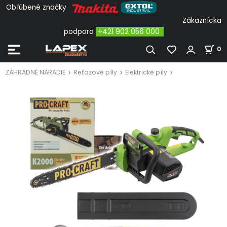
Obľúbené značky
Zákaznícka
podpora
+421 902 056 000
0
ZÁHRADNÉ NÁRADIE
Reťazové píly
Elektrické píly