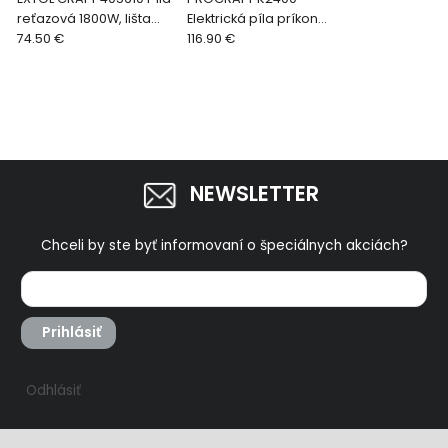
reťazová 1800W, lišta
Elektrická píla príkon
35cm
74.50 €
2000W
116.90 €
NEWSLETTER
Chceli by ste byť informovaní o špeciálnych akciách?
Prihlásiť
Odhlásiť