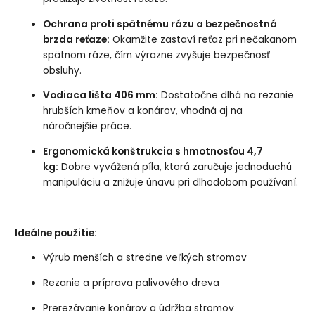
Ochrana proti spätnému rázu a bezpečnostná
brzda reťaze:
Okamžite zastaví reťaz pri nečakanom
spätnom ráze, čím výrazne zvyšuje bezpečnosť
obsluhy.
Vodiaca lišta 406 mm:
Dostatočne dlhá na rezanie
hrubších kmeňov a konárov, vhodná aj na
náročnejšie práce.
Ergonomická konštrukcia s hmotnosťou 4,7
kg:
Dobre vyvážená píla, ktorá zaručuje jednoduchú
manipuláciu a znižuje únavu pri dlhodobom používaní.
Ideálne použitie:
Výrub menších a stredne veľkých stromov
Rezanie a príprava palivového dreva
Prerezávanie konárov a údržba stromov