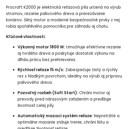
Procraft K2000 je elektrická reťazová píla určená na výrub
stromov, rezanie palivového dreva a prerezávanie
konárov. Silný motor a moderné bezpečnostné prvky z nej
robia spoľahlivého pomocníka pre záhradu aj chatu.
Kľúčové vlastnosti:
Výkonný motor 1800 W:
Umožňuje efektívne rezanie
aj tvrdého dreva a poskytuje dostatok výkonu na
dlhšiu prácu bez prehrievania.
Rýchlosť reťaze 15 m/s:
Zabezpečuje čistý a rýchly
rez s hladkým povrchom, ideálny na výrub aj prípravu
palivového dreva.
Pozvoľný rozbeh (Soft Start):
Chráni motor aj
prevody pred nárazovým zaťažením a predlžuje
životnosť celej píly.
Automatický mazací systém reťaze:
Nepretržité a
optimálne mazanie znižuje trenie, chráni lištu a
predlžuje životnosť reťaze.