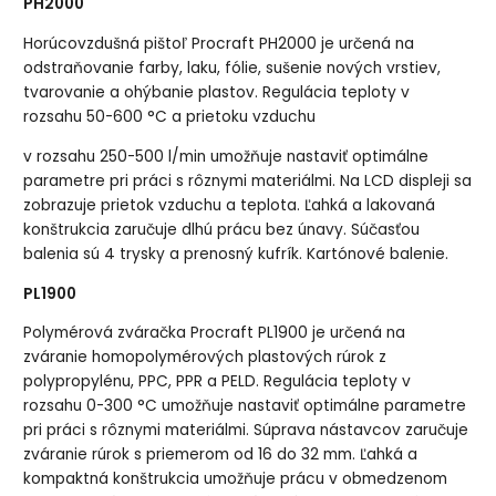
PH2000
Horúcovzdušná pištoľ Procraft PH2000 je určená na
odstraňovanie farby, laku, fólie, sušenie nových vrstiev,
tvarovanie a ohýbanie plastov. Regulácia teploty v
rozsahu 50-600 °C a prietoku vzduchu
v rozsahu 250-500 l/min umožňuje nastaviť optimálne
parametre pri práci s rôznymi materiálmi. Na LCD displeji sa
zobrazuje prietok vzduchu a teplota. Ľahká a lakovaná
konštrukcia zaručuje dlhú prácu bez únavy. Súčasťou
balenia sú 4 trysky a prenosný kufrík. Kartónové balenie.
PL1900
Polymérová zváračka Procraft PL1900 je určená na
zváranie homopolymérových plastových rúrok z
polypropylénu, PPC, PPR a PELD. Regulácia teploty v
rozsahu 0-300 °C umožňuje nastaviť optimálne parametre
pri práci s rôznymi materiálmi. Súprava nástavcov zaručuje
zváranie rúrok s priemerom od 16 do 32 mm. Ľahká a
kompaktná konštrukcia umožňuje prácu v obmedzenom