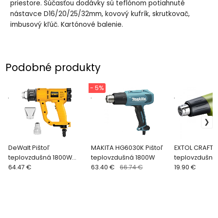
priestore. Súčasťou dodávky sú teflónom potiahnuté
nástavce D16/20/25/32mm, kovový kufrík, skrutkovač,
imbusový kľúč. Kartónové balenie.
Podobné produkty
- 5%
.
.
.
DeWalt Pištoľ
MAKITA HG6030K Pištoľ
EXTOL CRAFT P
teplovzdušná 1800W
teplovzdušná 1800W
teplovzdušná
D26411
64.47 €
63.40 €
66.74 €
411023
19.90 €