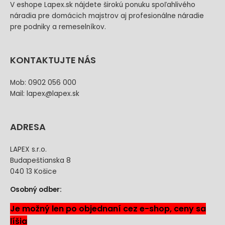
V eshope Lapex.sk nájdete širokú ponuku spoľahlivého
náradia pre domácich majstrov aj profesionálne náradie
pre podniky a remeselníkov.
KONTAKTUJTE NÁS
Mob: 0902 056 000
Mail: lapex@lapex.sk
ADRESA
LAPEX s.r.o.
Budapeštianska 8
040 13 Košice
Osobný odber:
Je možný len po objednaní cez e-shop, ceny sa
líšia