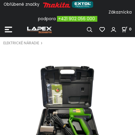
Obľúbené značky
Zákaznícka
podpora
+421 902 056 000
0
ELEKTRICKÉ NÁRADIE