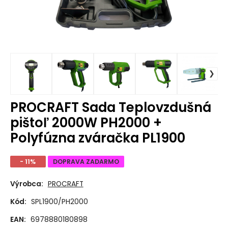
PROCRAFT Sada Teplovzdušná
pištoľ 2000W PH2000 +
Polyfúzna zváračka PL1900
- 11%
DOPRAVA ZADARMO
Výrobca:
PROCRAFT
Kód:
SPL1900/PH2000
EAN:
6978880180898