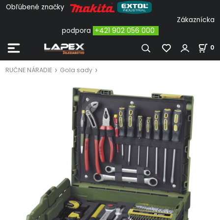
Obľúbené značky
Zákaznícka
podpora
+421 902 056 000
0
RUČNE NÁRADIE
Gola sady