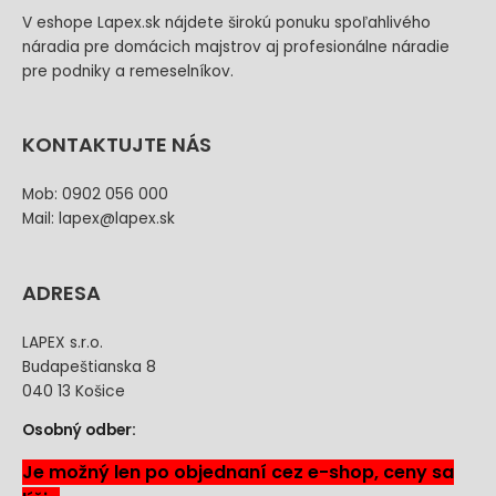
V eshope Lapex.sk nájdete širokú ponuku spoľahlivého
náradia pre domácich majstrov aj profesionálne náradie
pre podniky a remeselníkov.
KONTAKTUJTE NÁS
Mob: 0902 056 000
Mail: lapex@lapex.sk
ADRESA
LAPEX s.r.o.
Budapeštianska 8
040 13 Košice
Osobný odber:
Je možný len po objednaní cez e-shop, ceny sa