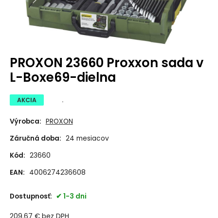
PROXON 23660 Proxxon sada v
L-Boxe69-dielna
AKCIA
.
Výrobca:
PROXON
Záručná doba:
24 mesiacov
Kód:
23660
EAN:
4006274236608
Dostupnosť:
1-3 dni
209.67
€
bez DPH