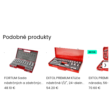
Podobné produkty
.
.
AKCIA
.
FORTUM Sada
EXTOL PREMIUM Kľúče
EXTOL PREMIU
nástrčných a zástrčných
nástrčné 1/2", 24-dielna
náradia, 56-di
kľúčov 20-dielna
48.10 €
sada, kovový kufor
54.20 €
a 1/4"8818420
70.60 €
4700012
8818365