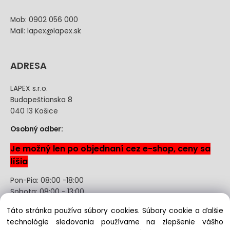
Mob: 0902 056 000
Mail: lapex@lapex.sk
ADRESA
LAPEX s.r.o.
Budapeštianska 8
040 13 Košice
Osobný odber:
Je možný len po objednaní cez e-shop, ceny sa
líšia
Pon-Pia: 08:00 -18:00
Sobota: 08:00 - 13:00
Táto stránka používa súbory cookies. Súbory cookie a ďalšie
Odstúpenie od kúpnej zmluvy uzavretej na diaľku bez
technológie sledovania používame na zlepšenie vášho
registrácie