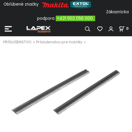
Obľúbené značky
Zákaznícka
podpora
+421 902 056 000
0
PRÍSLUŠENSTVO
Príslušenstvo pre hoblíky