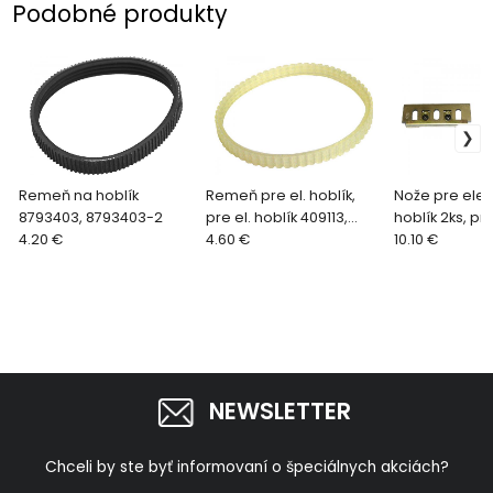
Podobné produkty
Remeň na hoblík
Remeň pre el. hoblík,
Nože pre elekt
8793403, 8793403-2
pre el. hoblík 409113,
hoblík 2ks, p
4.20 €
409113-9
4.60 €
- 8793403B
10.10 €
NEWSLETTER
Chceli by ste byť informovaní o špeciálnych akciách?