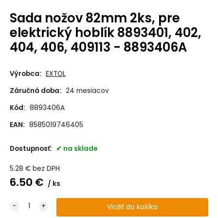
Sada nožov 82mm 2ks, pre
elektrický hoblík 8893401, 402,
404, 406, 409113 - 8893406A
Výrobca:
EXTOL
Záručná doba:
24 mesiacov
Kód:
8893406A
EAN:
8585019746405
Dostupnosť:
na sklade
5.28
€
bez DPH
6.50
€
ks