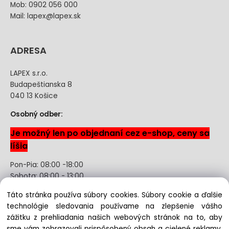
Mob: 0902 056 000
Mail: lapex@lapex.sk
ADRESA
LAPEX s.r.o.
Budapeštianska 8
040 13 Košice
Osobný odber:
Je možný len po objednaní cez e-shop, ceny sa
líšia
Pon-Pia: 08:00 -18:00
Sobota: 08:00 - 13:00
Táto stránka používa súbory cookies. Súbory cookie a ďalšie
Odstúpenie od kúpnej zmluvy uzavretej na diaľku bez
technológie sledovania používame na zlepšenie vášho
registrácie
zážitku z prehliadania našich webových stránok na to, aby
sme vám zobrazovali prispôsobený obsah a cielené reklamy,