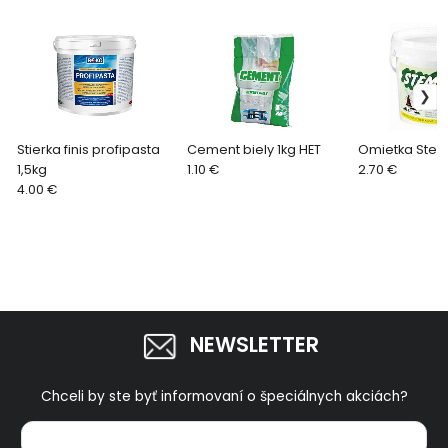
Stierka finis profipasta
Cement biely 1kg HET
Omietka Stema
1,5kg
1.10 €
2.70 €
4.00 €
NEWSLETTER
Chceli by ste byť informovaní o špeciálnych akciách?