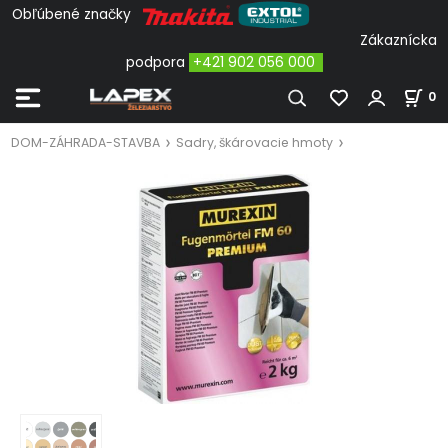
Obľúbené značky
Zákaznícka
podpora
+421 902 056 000
0
DOM-ZÁHRADA-STAVBA
Sadry, škárovacie hmoty