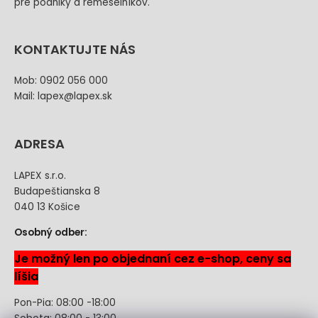
pre podniky a remeselníkov.
KONTAKTUJTE NÁS
Mob: 0902 056 000
Mail: lapex@lapex.sk
ADRESA
LAPEX s.r.o.
Budapeštianska 8
040 13 Košice
Osobný odber:
Je možný len po objednaní cez e-shop, ceny sa
líšia
Pon-Pia: 08:00 -18:00