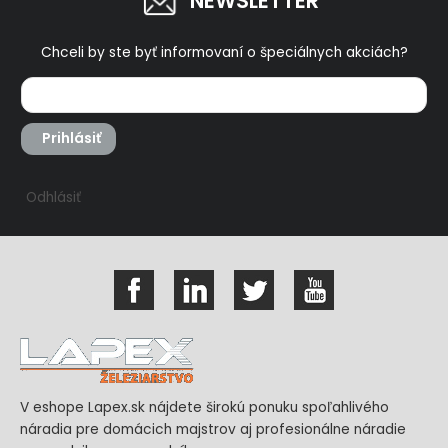
NEWSLETTER
Chceli by ste byť informovaní o špeciálnych akciách?
Prihlásiť
Odhlásiť
V eshope Lapex.sk nájdete širokú ponuku spoľahlivého
náradia pre domácich majstrov aj profesionálne náradie