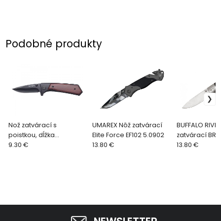
Podobné produkty
Nož zatvárací s
UMAREX Nôž zatvárací
BUFFALO RIVER
poistkou, dĺžka
Elite Force EF102 5.0902
zatvárací BRKG
120/205mm, hrúbka
9.30 €
13.80 €
Bear BRKGRI
13.80 €
čepele 3mm,
antikoro/drevo 4780301