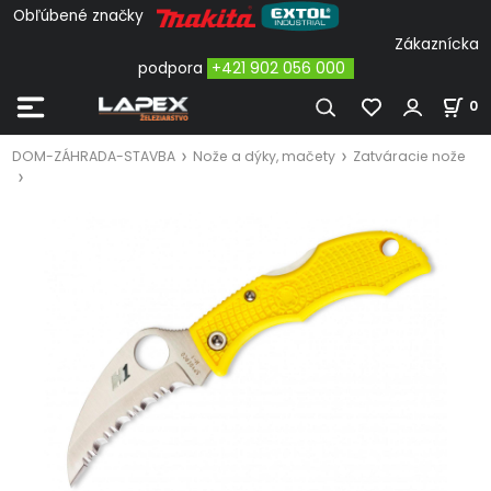
Obľúbené značky
Zákaznícka
podpora
+421 902 056 000
0
DOM-ZÁHRADA-STAVBA
Nože a dýky, mačety
Zatváracie nože