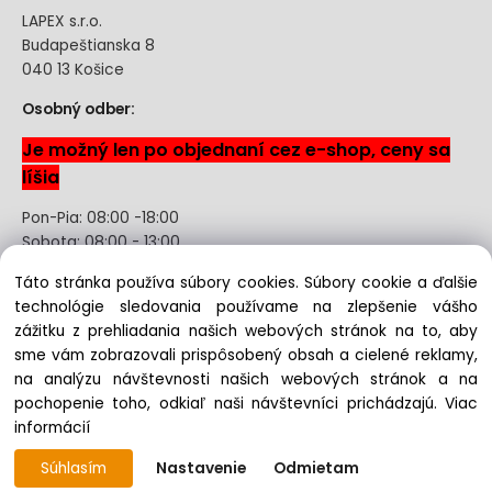
LAPEX s.r.o.
Budapeštianska 8
040 13 Košice
Osobný odber:
Je možný len po objednaní cez e-shop, ceny sa
líšia
Pon-Pia: 08:00 -18:00
Sobota: 08:00 - 13:00
Táto stránka používa súbory cookies. Súbory cookie a ďalšie
Odstúpenie od kúpnej zmluvy uzavretej na diaľku bez
technológie sledovania používame na zlepšenie vášho
registrácie
zážitku z prehliadania našich webových stránok na to, aby
sme vám zobrazovali prispôsobený obsah a cielené reklamy,
na analýzu návštevnosti našich webových stránok a na
pochopenie toho, odkiaľ naši návštevníci prichádzajú.
Viac
Copyright © 2022 lapex.sk, All rights reserved
informácií
Súhlasím
Nastavenie
Odmietam