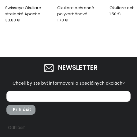
Swisseye Okuliare
Okuliare ochranné
Okuliare ochr
strelecké Apache
polykarbónové
1.50 €
hnedý rám 40232
33.80 €
skladacie
1.70 €
NEWSLETTER
Chceli by ste byť informovaní o špeciálnych akciách?
Prihlásiť
Odhlásiť