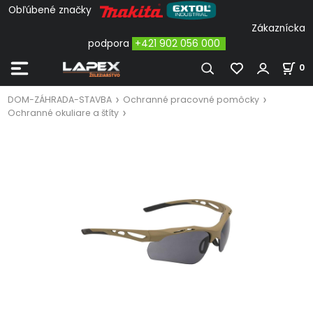
Obľúbené značky
Zákaznícka
podpora
+421 902 056 000
0
DOM-ZÁHRADA-STAVBA
Ochranné pracovné pomôcky
Ochranné okuliare a štíty