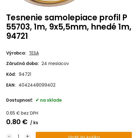
Tesnenie samolepiace profil P
55703, 1m, 9x5,5mm, hnedé 1m,
94721
Výrobca:
TESA
Záručná doba:
24 mesiacov
Kód:
94721
EAN:
4042448099402
Dostupnosť:
na sklade
0.65
€
bez DPH
0.80
€
ks