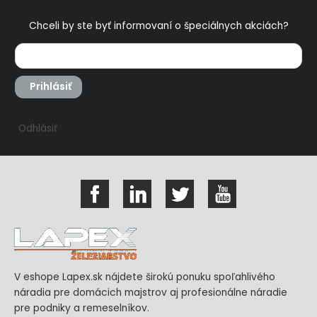
Chceli by ste byť informovaní o špeciálnych akciách?
Prihlásiť
Odhlásiť
V eshope Lapex.sk nájdete širokú ponuku spoľahlivého
náradia pre domácich majstrov aj profesionálne náradie
pre podniky a remeselníkov.