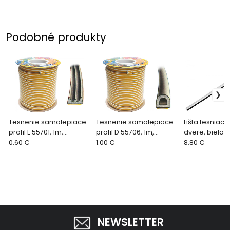
Podobné produkty
Tesnenie samolepiace
Tesnenie samolepiace
Lišta tesniac
profil E 55701, 1m,
profil D 55706, 1m,
dvere, biela,
9x4mm, hnedé 94731
0.60 €
9x7,5mm, hnedé 94711
1.00 €
do šírky špár
8.80 €
NEWSLETTER