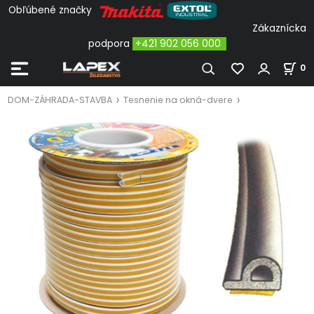
Obľúbené značky
Zákaznícka
podpora
+421 902 056 000
0
DOM-ZÁHRADA-STAVBA
Tesnenie na okná-dvere