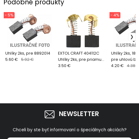
Podobné produkty
- 5%
- 4%
Uhlíky 2ks, pre 8892014
EXTOL CRAFT 404112C
Uhlíky 2ks, 18
5.60 €
5.92 €
Uhlíky 2ks, pre priamu
pre uhlovú br
brúsku 404112, 404117
3.50 €
8892018
4.20 €
4.38 
NEWSLETTER
Chceli by ste byť informovaní o špeciálnych akciách?