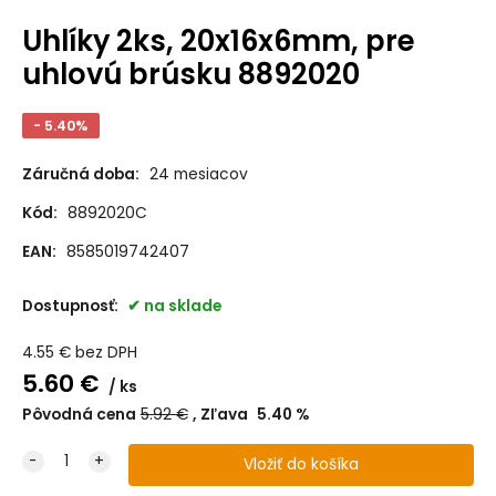
Uhlíky 2ks, 20x16x6mm, pre
uhlovú brúsku 8892020
- 5.40%
Záručná doba:
24 mesiacov
Kód:
8892020C
EAN:
8585019742407
Dostupnosť:
na sklade
4.55
€
bez DPH
5.60
€
ks
Pôvodná cena
5.92
€
Zľava
5.40
%