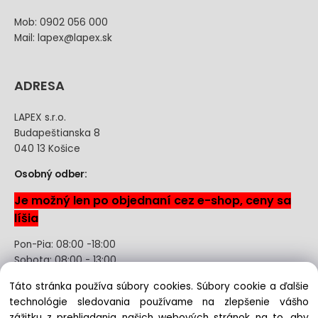
Mob: 0902 056 000
Mail: lapex@lapex.sk
ADRESA
LAPEX s.r.o.
Budapeštianska 8
040 13 Košice
Osobný odber:
Je možný len po objednaní cez e-shop, ceny sa
líšia
Pon-Pia: 08:00 -18:00
Sobota: 08:00 - 13:00
Táto stránka používa súbory cookies. Súbory cookie a ďalšie
Odstúpenie od kúpnej zmluvy uzavretej na diaľku bez
technológie sledovania používame na zlepšenie vášho
registrácie
zážitku z prehliadania našich webových stránok na to, aby