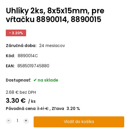
Uhlíky 2ks, 8x5x15mm, pre
vŕtačku 8890014, 8890015
- 3.20%
Záručná doba:
24 mesiacov
Kód:
8890014C
EAN:
8585019745880
Dostupnosť:
na sklade
2.68
€
bez DPH
3.30
€
ks
Pôvodná cena
3.41
€
Zľava
3.20
%