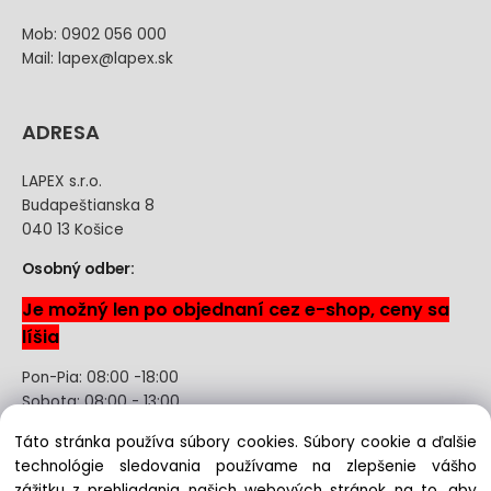
Mob: 0902 056 000
Mail: lapex@lapex.sk
ADRESA
LAPEX s.r.o.
Budapeštianska 8
040 13 Košice
Osobný odber:
Je možný len po objednaní cez e-shop, ceny sa
líšia
Pon-Pia: 08:00 -18:00
Sobota: 08:00 - 13:00
Táto stránka používa súbory cookies. Súbory cookie a ďalšie
Odstúpenie od kúpnej zmluvy uzavretej na diaľku bez
technológie sledovania používame na zlepšenie vášho
registrácie
zážitku z prehliadania našich webových stránok na to, aby