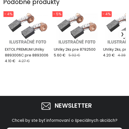
Podobné produkty
- 4%
- 5%
- 4%
EXTOL PREMIUM Uhlíky
Uhlíky 2ks pre 8792500
Uhlíky 2ks, pr
8893006C pre 8893006
5.60 €
5.92 €
4.20 €
4.38 
4.10 €
4.27 €
NEWSLETTER
Chceli by ste byť informovaní o špeciálnych akciách?