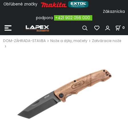
Obľúbené značky
Zákaznícka
podpora
+421 902 056 000
0
DOM-ZÁHRADA-STAVBA
Nože a dýky, mačety
Zatváracie nože