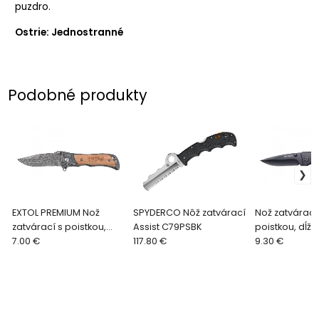
puzdro.
Ostrie: Jednostranné
Podobné produkty
EXTOL PREMIUM Nož
SPYDERCO Nôž zatvárací
Nož zatvárací
zatvárací s poistkou,
Assist C79PSBK
poistkou, dĺžk
dĺžka 90/160mm, hrúbka
7.00 €
117.80 €
120/205mm, h
9.30 €
čepele 2,5mm 8855121
čepele 3mm,
antikoro/drev