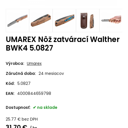
UMAREX Nôž zatvárací Walther
BWK4 5.0827
Výrobca:
Umarex
Záručná doba:
24 mesiacov
Kód:
5.0827
EAN:
4000844659798
Dostupnosť:
na sklade
25.77
€
bez DPH
31.70
€