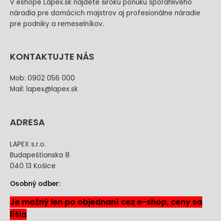
V eshope Lapex.sk nájdete širokú ponuku spoľahlivého
náradia pre domácich majstrov aj profesionálne náradie
pre podniky a remeselníkov.
KONTAKTUJTE NÁS
Mob: 0902 056 000
Mail: lapex@lapex.sk
ADRESA
LAPEX s.r.o.
Budapeštianska 8
040 13 Košice
Osobný odber:
Je možný len po objednaní cez e-shop, ceny sa
líšia