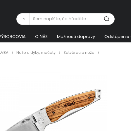
Zákaznícka p
VÝROBCOVIA
O NÁS
Možnosti dopravy
Odstúpenie 
AVBA
Nože a dýky, mačety
Zatváracie nože