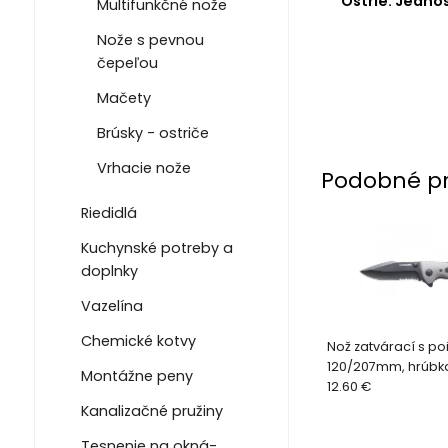
Ostrie: Jedno
Multifunkčné nože
Nože s pevnou
čepeľou
Mačety
Brúsky - ostriče
Vrhacie nože
Podobné p
Riedidlá
Kuchynské potreby a
doplnky
Vazelína
Chemické kotvy
Nož zatvárací s poi
120/207mm, hrúbk
Montážne peny
3mm, antikoro/hli
12.60 €
Kanalizačné pružiny
Tesnenie na okná-