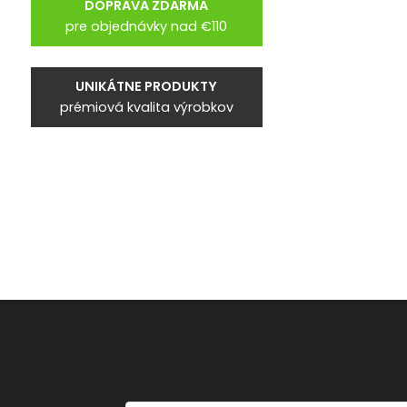
DOPRAVA ZDARMA
pre objednávky nad €110
UNIKÁTNE PRODUKTY
prémiová kvalita výrobkov