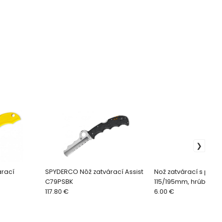
árací
SPYDERCO Nôž zatvárací Assist
Nož zatvárací s poist
C79PSBK
115/195mm, hrúbka č
117.80 €
3mm, antikoro/ABS 9
6.00 €