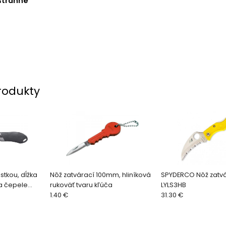
stranné
rodukty
stkou, dĺžka
Nôž zatvárací 100mm, hliníková
SPYDERCO Nôž zatv
a čepele
rukoväť tvaru kľúča
LYLS3HB
ník 4780300
1.40 €
31.30 €