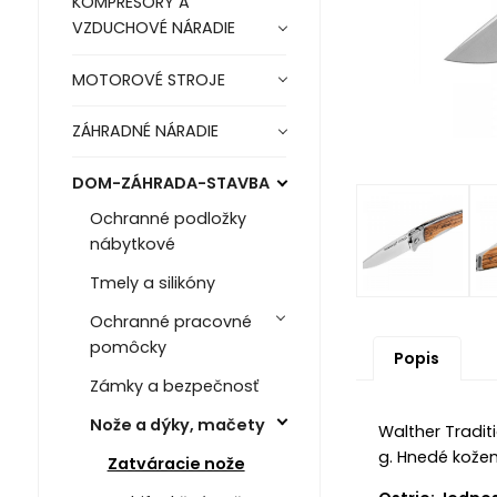
KOMPRESORY A
VZDUCHOVÉ NÁRADIE
MOTOROVÉ STROJE
ZÁHRADNÉ NÁRADIE
DOM-ZÁHRADA-STAVBA
Ochranné podložky
nábytkové
Tmely a silikóny
Ochranné pracovné
pomôcky
Popis
Zámky a bezpečnosť
Nože a dýky, mačety
Walther Tradit
g. Hnedé kože
Zatváracie nože