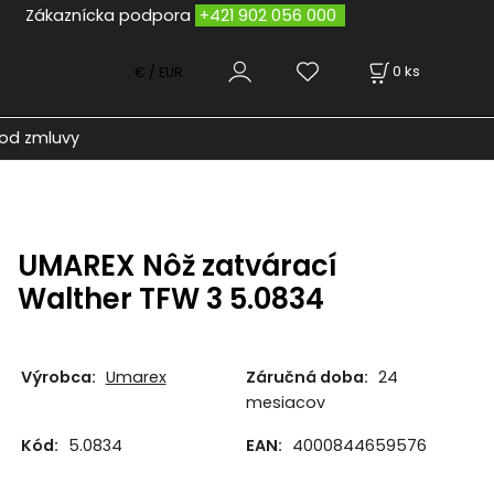
odpora
+421 902 056 000
0
ks
€ / EUR
od zmluvy
UMAREX Nôž zatvárací
Walther TFW 3 5.0834
Výrobca:
Umarex
Záručná doba:
24
mesiacov
Kód:
5.0834
EAN:
4000844659576