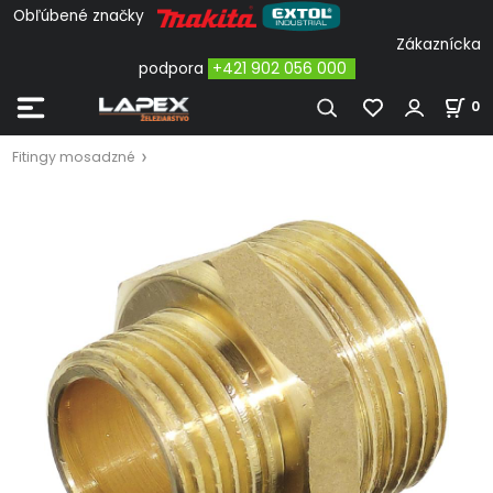
Obľúbené značky
Zákaznícka
podpora
+421 902 056 000
0
Fitingy mosadzné