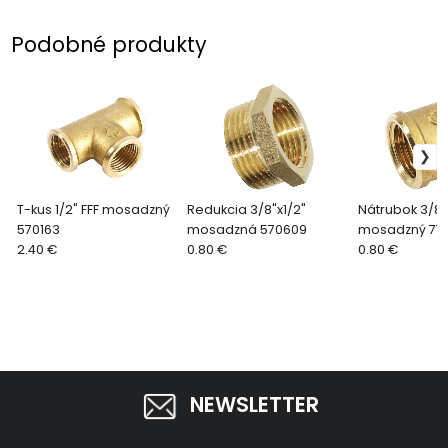
Podobné produkty
T-kus 1/2" FFF mosadzný
Redukcia 3/8"x1/2"
Nátrubok 3/8"
570163
mosadzná 570609
mosadzný 77
2.40 €
0.80 €
0.80 €
NEWSLETTER