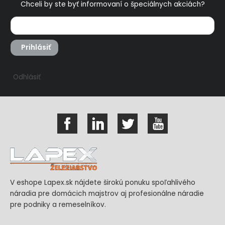
Chceli by ste byť informovaní o špeciálnych akciách?
Prihlásiť
Odhlásiť
V eshope Lapex.sk nájdete širokú ponuku spoľahlivého
náradia pre domácich majstrov aj profesionálne náradie
pre podniky a remeselníkov.