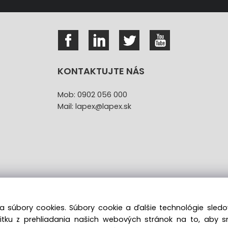
KONTAKTUJTE NÁS
Mob: 0902 056 000
Mail: lapex@lapex.sk
a súbory cookies. Súbory cookie a ďalšie technológie sle
žitku z prehliadania našich webových stránok na to, aby 
túpenie od kúpnej zmluvy uzavretej na diaľku bez registr