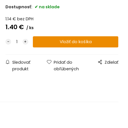
Dostupnosť:
na sklade
1.14
€
bez DPH
1.40
€
ks
Sledovať
Pridať do
Zdielať
produkt
obľúbených