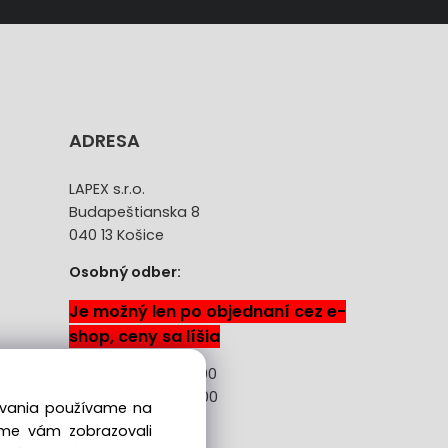
ADRESA
LAPEX s.r.o.
Budapeštianska 8
040 13 Košice
Osobný odber:
Je možný len po objednaní cez e-
shop, ceny sa líšia
Pon-Pia: 08:00 -18:00
Sobota: 08:00 - 13:00
dovania používame na
sme vám zobrazovali
ácie