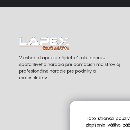
V eshope Lapex.sk nájdete širokú ponuku
spoľahlivého náradia pre domácich majstrov aj
profesionálne náradie pre podniky a
remeselníkov.
Táto stránka použív
zlepšenie vášho zá
Ods