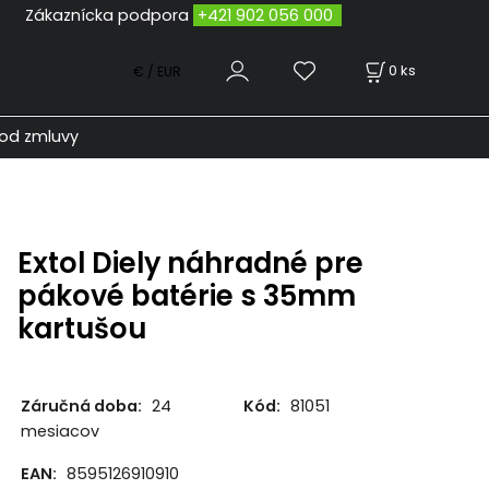
odpora
+421 902 056 000
0
ks
€ / EUR
od zmluvy
Extol Diely náhradné pre
pákové batérie s 35mm
kartušou
Záručná doba:
24
Kód:
81051
mesiacov
EAN:
8595126910910