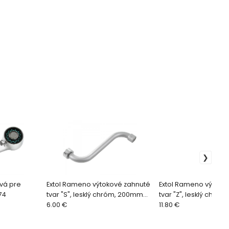
ová pre
Extol Rameno výtokové zahnuté
Extol Rameno výtoko
74
tvar "S", lesklý chróm, 200mm
tvar "Z", lesklý chró
81068
6.00 €
81066
11.80 €