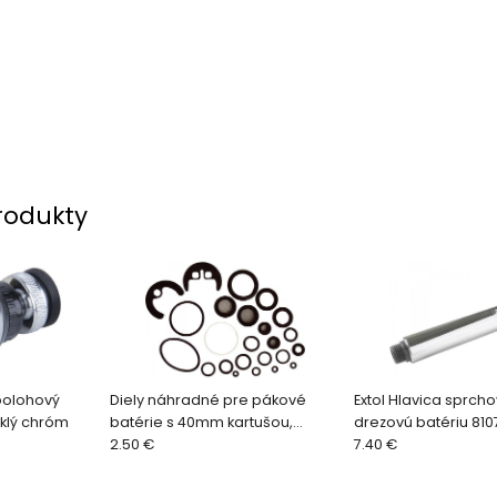
rodukty
jpolohový
Diely náhradné pre pákové
Extol Hlavica sprch
sklý chróm
batérie s 40mm kartušou,
drezovú batériu 810
univerzána sada
2.50 €
7.40 €