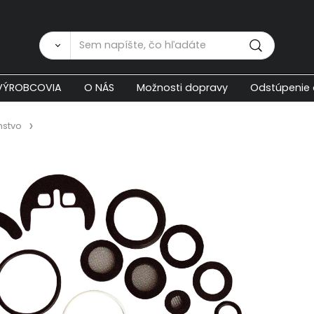
Zákaznícka p
VÝROBCOVIA
O NÁS
Možnosti dopravy
Odstúpenie 
nstvo