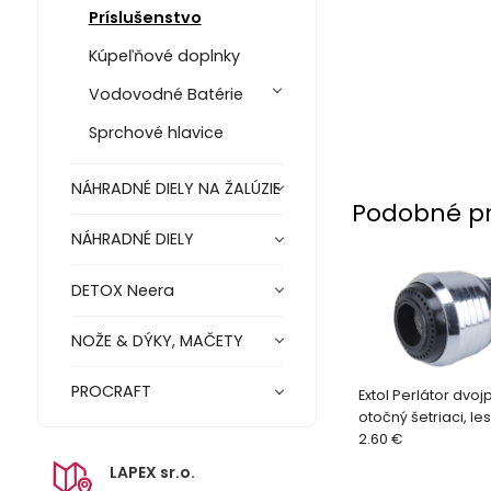
Príslušenstvo
Kúpeľňové doplnky
Vodovodné Batérie
Sprchové hlavice
NÁHRADNÉ DIELY NA ŽALÚZIE
Podobné p
NÁHRADNÉ DIELY
DETOX Neera
NOŽE & DÝKY, MAČETY
PROCRAFT
Extol Perlátor dvo
otočný šetriaci, le
2.60 €
LAPEX sr.o.