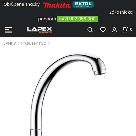
Obľúbené značky
Zákaznícka
podpora
+421 902 056 000
0
SANITA
Príslušenstvo