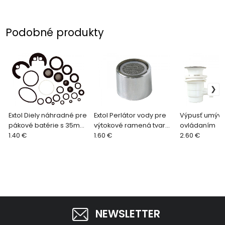
Podobné produkty
Extol Diely náhradné pre
Extol Perlátor vody pre
Výpusť umýva
pákové batérie s 35mm
výtokové ramená tvaru
ovládaním
kartušou
1.40 €
''S'', pre 81068
1.60 €
2.60 €
NEWSLETTER