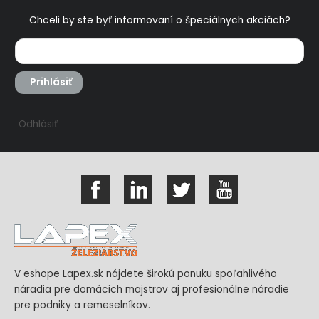
Chceli by ste byť informovaní o špeciálnych akciách?
Prihlásiť
Odhlásiť
V eshope Lapex.sk nájdete širokú ponuku spoľahlivého
náradia pre domácich majstrov aj profesionálne náradie
pre podniky a remeselníkov.