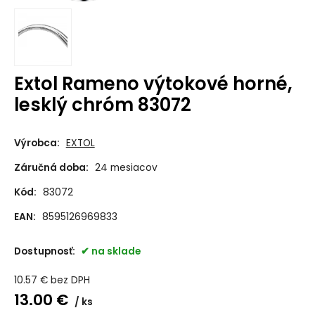
Extol Rameno výtokové horné,
lesklý chróm 83072
Výrobca:
EXTOL
Záručná doba:
24 mesiacov
Kód:
83072
EAN:
8595126969833
Dostupnosť:
na sklade
10.57
€
bez DPH
13.00
€
ks