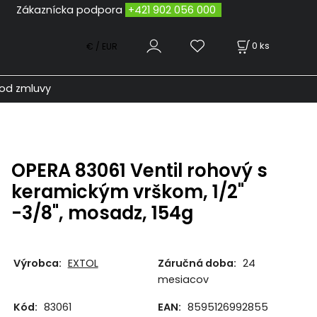
odpora
+421 902 056 000
0
ks
€ / EUR
od zmluvy
OPERA 83061 Ventil rohový s
keramickým vrškom, 1/2"
-3/8", mosadz, 154g
Výrobca:
EXTOL
Záručná doba:
24
mesiacov
Kód:
83061
EAN:
8595126992855