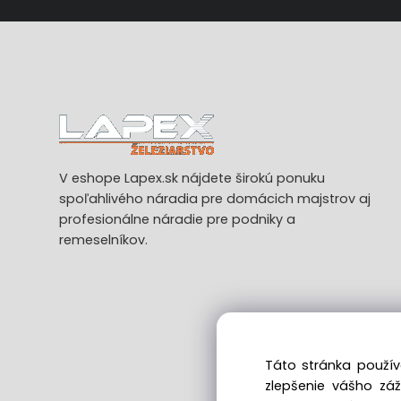
V eshope Lapex.sk nájdete širokú ponuku
spoľahlivého náradia pre domácich majstrov aj
profesionálne náradie pre podniky a
remeselníkov.
Táto stránka použív
zlepšenie vášho zá
Ods