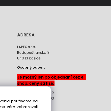
ADRESA
LAPEX s.r.o.
Budapeštianska 8
040 13 Košice
Osobný odber:
Je možný len po objednaní cez e-
shop, ceny sa líšia
Pon-Pia: 08:00 -18:00
Sobota: 08:00 - 13:00
dovania používame na
sme vám zobrazovali
ácie