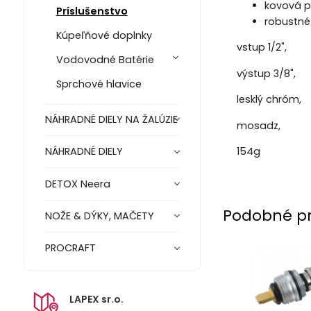
kovová 
Príslušenstvo
robustné
Kúpeľňové doplnky
vstup 1/2",
Vodovodné Batérie
výstup 3/8",
Sprchové hlavice
lesklý chróm,
NÁHRADNÉ DIELY NA ŽALÚZIE
mosadz,
154g
NÁHRADNÉ DIELY
DETOX Neera
Podobné p
NOŽE & DÝKY, MAČETY
PROCRAFT
LAPEX sr.o.