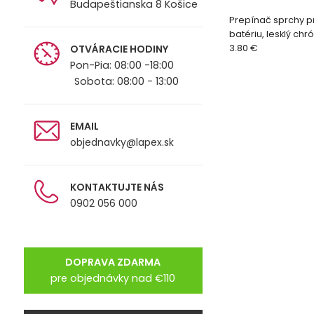
Budapeštianska 8 Košice
Prepínač sprchy p
batériu, lesklý ch
OTVÁRACIE HODINY
3.80 €
Pon-Pia: 08:00 -18:00
Sobota: 08:00 - 13:00
EMAIL
objednavky@lapex.sk
KONTAKTUJTE NÁS
0902 056 000
DOPRAVA ZDARMA
pre objednávky nad €110