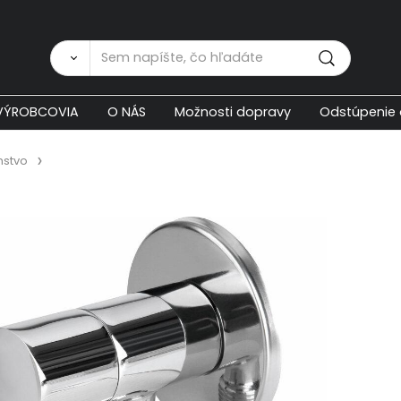
Zákaznícka p
VÝROBCOVIA
O NÁS
Možnosti dopravy
Odstúpenie 
nstvo