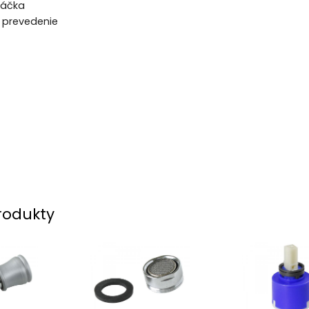
páčka
 prevedenie
rodukty