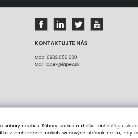
KONTAKTUJTE NÁS
Mob: 0902 056 000
Mail: lapex@lapex.sk
a súbory cookies. Súbory cookie a ďalšie technológie sle
žitku z prehliadania našich webových stránok na to, aby 
túpenie od kúpnej zmluvy uzavretej na diaľku bez registr