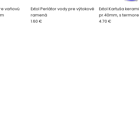
re vaňovú
Extol Perlátor vody pre výtokové
Extol Kartuša keram
róm
ramená
pr.40mm, s termore
1.60 €
4.70 €