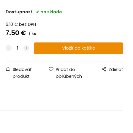
Dostupnosť:
na sklade
6.10
€
bez DPH
7.50
€
ks
Sledovať
Pridať do
Zdielať
produkt
obľúbených