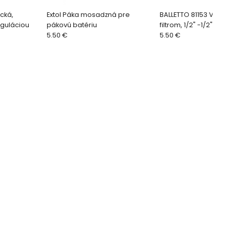
ická,
Extol Páka mosadzná pre
BALLETTO 81153 Ventil
guláciou
pákovú batériu
filtrom, 1/2" -1/2", zin
5.50 €
5.50 €