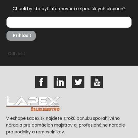
Chceli by ste byť informovaní o špeciálnych akciách?
Prihlásiť
Odhlásiť
V eshope Lapex.sk nájdete širokú ponuku spoľahlivého
náradia pre domácich majstrov aj profesionálne náradie
pre podniky a remeselníkov.