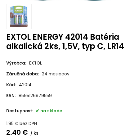
EXTOL ENERGY 42014 Batéria
alkalická 2ks, 1,5V, typ C, LR14
Výrobca:
EXTOL
Záručná doba:
24 mesiacov
Kód:
42014
EAN:
8595126979559
Dostupnosť:
na sklade
1.95
€
bez DPH
2.40
€
ks