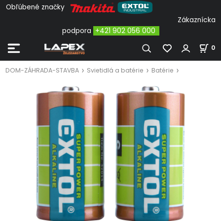
Obľúbené značky
Zákaznícka
podpora
+421 902 056 000
0
DOM-ZÁHRADA-STAVBA
Svietidlá a batérie
Batérie