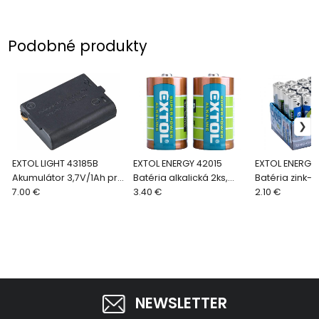
Podobné produkty
EXTOL LIGHT 43185B
EXTOL ENERGY 42015
EXTOL ENERGY
Akumulátor 3,7V/1Ah pre
Batéria alkalická 2ks,
Batéria zink-
43185
7.00 €
1,5V, typ D, LR20
3.40 €
20ks, 1,5V, ty
2.10 €
NEWSLETTER