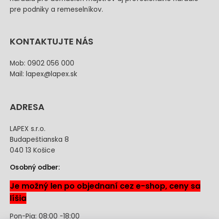
pre podniky a remeselníkov.
KONTAKTUJTE NÁS
Mob: 0902 056 000
Mail: lapex@lapex.sk
ADRESA
LAPEX s.r.o.
Budapeštianska 8
040 13 Košice
Osobný odber:
Je možný len po objednaní cez e-shop, ceny sa
líšia
Pon-Pia: 08:00 -18:00