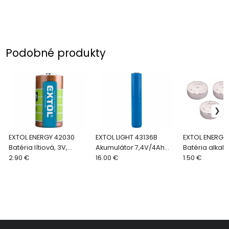
Podobné produkty
EXTOL ENERGY 42030
EXTOL LIGHT 43136B
EXTOL ENERGY 
Batéria lítiová, 3V,
Akumulátor 7,4V/4Ah
Batéria alkali
CR123A
2.90 €
pre 43136
16.00 €
1,5V, typ LR44,
1.50 €
LR1154, V13GA,