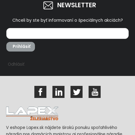
NEWSLETTER
Chceli by ste byť informovaní o špeciálnych akciách?
Prihlásiť
Odhlásiť
V eshope Lapex.sk nájdete širokú ponuku spoľahlivého
náradia pre domácich majstrov aj profesionálne náradie