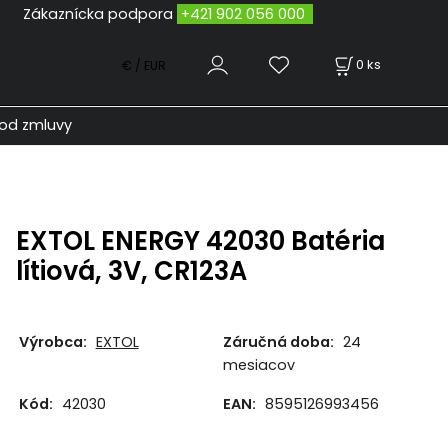
odpora
+421 902 056 000
0
ks
€ / EUR
od zmluvy
EXTOL ENERGY 42030 Batéria
lítiová, 3V, CR123A
Výrobca:
EXTOL
Záručná doba:
24
mesiacov
Kód:
42030
EAN:
8595126993456