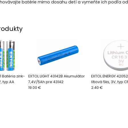
hovávajte batérie mimo dosahu detí a vymeňte ich podľa od
rodukty
 Batéria zink-
EXTOL LIGHT 43142B Akumulátor
EXTOL ENERGY 42052
V, typ AA
7,4V/5Ah pre 43142
lítiová 5ks, 3V, typ 
19.00 €
2.40 €