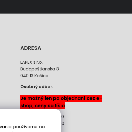
ADRESA
LAPEX s.r.o.
Budapeštianska 8
040 13 Košice
Osobný odber:
Je možný len po objednaní cez e-
shop, ceny sa líšia
Pon-Pia: 08:00 -18:00
Sobota: 08:00 - 13:00
dovania používame na