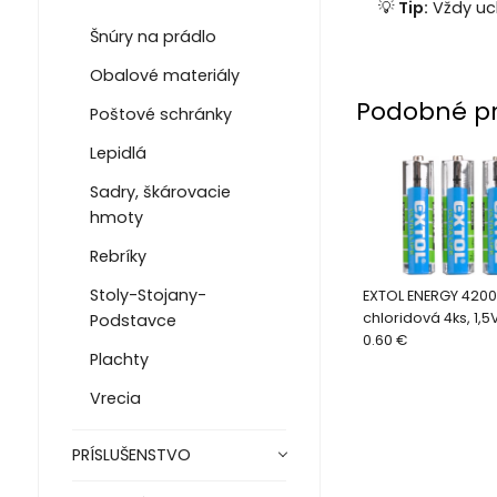
💡
Tip:
Vždy uc
Šnúry na prádlo
Obalové materiály
Podobné p
Poštové schránky
Lepidlá
Sadry, škárovacie
hmoty
Rebríky
Stoly-Stojany-
EXTOL ENERGY 42001
chloridová 4ks, 1,5
Podstavce
0.60 €
Plachty
Vrecia
PRÍSLUŠENSTVO