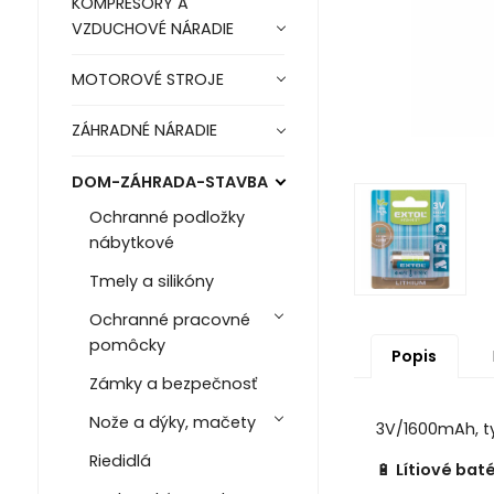
KOMPRESORY A
VZDUCHOVÉ NÁRADIE
MOTOROVÉ STROJE
ZÁHRADNÉ NÁRADIE
DOM-ZÁHRADA-STAVBA
Ochranné podložky
nábytkové
Tmely a silikóny
Ochranné pracovné
pomôcky
Popis
Zámky a bezpečnosť
Nože a dýky, mačety
3V/1600mAh, typ
Riedidlá
🔋
Lítiové baté