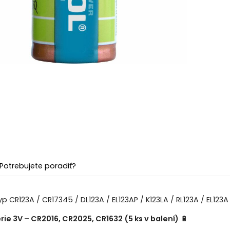
Potrebujete poradiť?
 CR123A / CR17345 / DL123A / EL123AP / K123LA / RL123A / EL123A 
rie 3V – CR2016, CR2025, CR1632 (5 ks v balení)
🔋