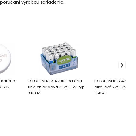
porúčaní výrobcu zariadenia.
 Batéria
EXTOL ENERGY 42003 Batéria
EXTOL ENERGY 42017 B
CR1632
zink-chloridová 20ks, 1,5V, typ
alkalická 2ks, 12V, ty
AA
3.60 €
1.50 €