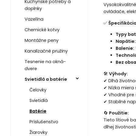
Kuchynské potreby a
Vysokokvalitné 
doplnky
ovládače, elekt
Vazelína
✅
Špecifikácia
Chemické kotvy
Typy baté
Montážne peny
Napätie:
Balenie:
Kanalizačné pružiny
Technoló
Tesnenie na okná-
Bez obsa
dvere
🛠
Výhody:
Svietidlá a batérie
✔ Dlhá životno
✔ Nízka miera
Čelovky
✔ Vhodné pre š
Svietidlá
✔ Stabilné nap
Batérie
🔄
Použitie:
Tieto lítiové b
Príslušenstvo
dlhej životnos
Žiarovky