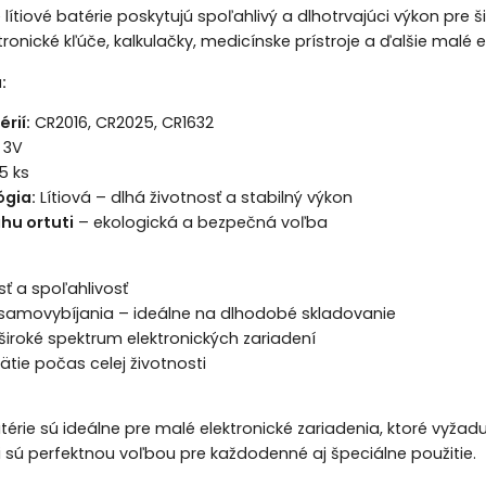
lítiové batérie poskytujú spoľahlivý a dlhotrvajúci výkon pre 
ronické kľúče, kalkulačky, medicínske prístroje a ďalšie malé e
:
rií:
CR2016, CR2025, CR1632
3V
5 ks
gia:
Lítiová – dlhá životnosť a stabilný výkon
hu ortuti
– ekologická a bezpečná voľba
sť a spoľahlivosť
 samovybíjania – ideálne na dlhodobé skladovanie
iroké spektrum elektronických zariadení
ätie počas celej životnosti
atérie sú ideálne pre malé elektronické zariadenia, ktoré vyžadu
ti sú perfektnou voľbou pre každodenné aj špeciálne použitie.