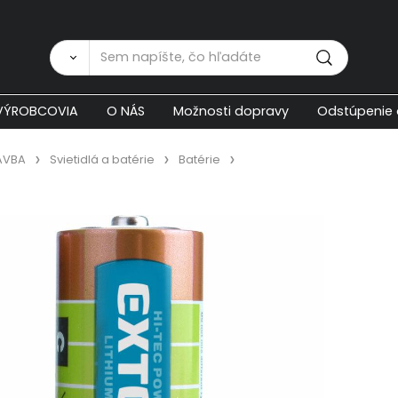
Zákaznícka p
VÝROBCOVIA
O NÁS
Možnosti dopravy
Odstúpenie 
AVBA
Svietidlá a batérie
Batérie