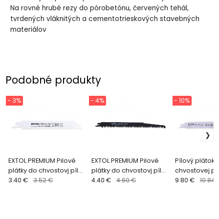
Na rovné hrubé rezy do pórobetónu, červených tehál,
tvrdených vláknitých a cementotrieskových stavebných
materiálov
Podobné produkty
- 3%
- 4%
- 10%
EXTOL PREMIUM Pilové
EXTOL PREMIUM Pilové
Pílový plátok 
plátky do chvostovj píly
plátky do chvostovj píly
chvostovej píl
3ks, BiM, 150x19x0,9mm
3.40 €
3.52 €
3ks, HSC, 200x19x1,27mm
4.40 €
4.60 €
plátky, 228x2
9.80 €
10.84 
kov/plast/ost.kovy
na drevo 8806102
8806205