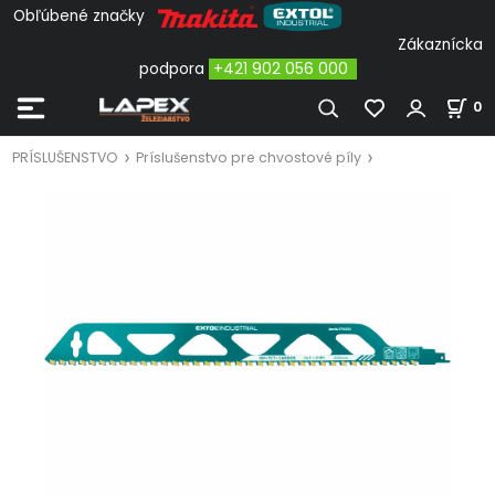
Obľúbené značky
Zákaznícka
podpora
+421 902 056 000
0
PRÍSLUŠENSTVO
Príslušenstvo pre chvostové píly