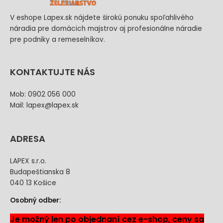
V eshope Lapex.sk nájdete širokú ponuku spoľahlivého
náradia pre domácich majstrov aj profesionálne náradie
pre podniky a remeselníkov.
KONTAKTUJTE NÁS
Mob: 0902 056 000
Mail: lapex@lapex.sk
ADRESA
LAPEX s.r.o.
Budapeštianska 8
040 13 Košice
Osobný odber:
Je možný len po objednaní cez e-shop, ceny sa