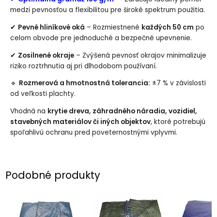
medzi pevnosťou a flexibilitou pre široké spektrum použitia.
✔
Pevné hliníkové oká
– Rozmiestnené
každých 50 cm
po
celom obvode pre jednoduché a bezpečné upevnenie.
✔
Zosilnené okraje
– Zvýšená pevnosť okrajov minimalizuje
riziko roztrhnutia aj pri dlhodobom používaní.
🔹
Rozmerová a hmotnostná tolerancia:
±7 % v závislosti
od veľkosti plachty.
Vhodná na
krytie dreva, záhradného náradia, vozidiel,
stavebných materiálov či iných objektov
, ktoré potrebujú
spoľahlivú ochranu pred poveternostnými vplyvmi.
Podobné produkty