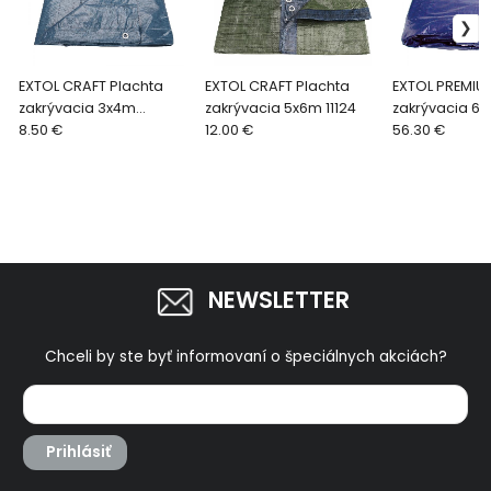
EXTOL CRAFT Plachta
EXTOL CRAFT Plachta
EXTOL PREMIU
zakrývacia 3x4m
zakrývacia 5x6m 11124
zakrývacia 6x
100g/m2 16123
8.50 €
12.00 €
150g/m2 1410
56.30 €
NEWSLETTER
Chceli by ste byť informovaní o špeciálnych akciách?
Prihlásiť