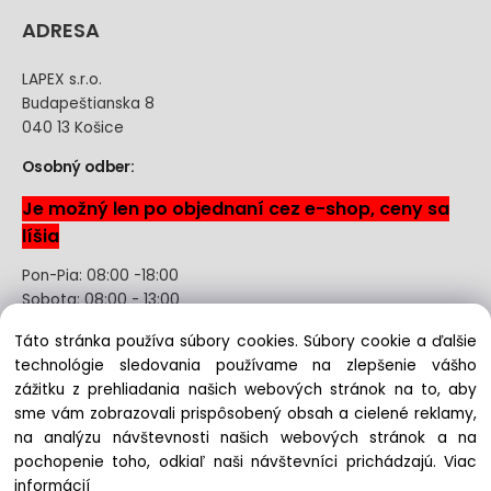
ADRESA
LAPEX s.r.o.
Budapeštianska 8
040 13 Košice
Osobný odber:
Je možný len po objednaní cez e-shop, ceny sa
líšia
Pon-Pia: 08:00 -18:00
Sobota: 08:00 - 13:00
Táto stránka používa súbory cookies. Súbory cookie a ďalšie
Odstúpenie od kúpnej zmluvy uzavretej na diaľku bez
technológie sledovania používame na zlepšenie vášho
registrácie
zážitku z prehliadania našich webových stránok na to, aby
sme vám zobrazovali prispôsobený obsah a cielené reklamy,
na analýzu návštevnosti našich webových stránok a na
pochopenie toho, odkiaľ naši návštevníci prichádzajú.
Viac
Copyright © 2022 lapex.sk, All rights reserved
informácií