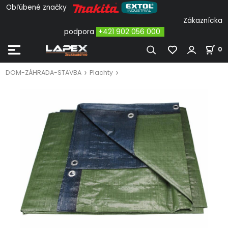
Obľúbené značky
Zákaznícka
podpora
+421 902 056 000
0
DOM-ZÁHRADA-STAVBA
Plachty