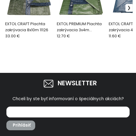
EXTOL CRAFT Plachta
EXTOL PREMIUM Plachta
EXTOL CRAFT 
zakrývacia 8x10m 11126
zakrývacia 3x4m
zakrývacia 4
33.00 €
150g/m2 14107
12.70 €
100g/m2 1612
11.60 €
NEWSLETTER
Chceli by ste byť informovaní o špeciálnych akciách?
Prihlásiť