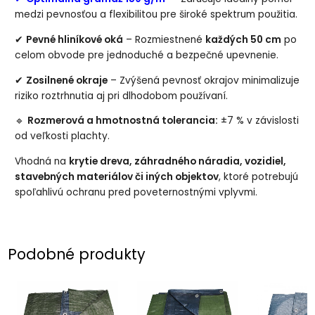
medzi pevnosťou a flexibilitou pre široké spektrum použitia.
✔
Pevné hliníkové oká
– Rozmiestnené
každých 50 cm
po
celom obvode pre jednoduché a bezpečné upevnenie.
✔
Zosilnené okraje
– Zvýšená pevnosť okrajov minimalizuje
riziko roztrhnutia aj pri dlhodobom používaní.
🔹
Rozmerová a hmotnostná tolerancia:
±7 % v závislosti
od veľkosti plachty.
Vhodná na
krytie dreva, záhradného náradia, vozidiel,
stavebných materiálov či iných objektov
, ktoré potrebujú
spoľahlivú ochranu pred poveternostnými vplyvmi.
Podobné produkty