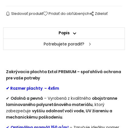
Sledovať produkt
Pridať do obľúbených
Zdielať
Popis
Potrebujete poradiť?
Zakrývacia plachta Extol PREMIUM – spoľahlivá ochrana
pre vaše potreby
✔ Rozmer plachty – 4x6m
✔
Odolná a pevná
– Vyrobená z kvalitného
obojstranne
laminovaného polyuretánového materiálu
, ktorý
zabezpečuje
vyššiu odolnosť voči vode, UV žiareniu a
mechanickému poškodeniu
.
✔
Optimálna gramáž 150 g/m²
– Zaručuje ideálny pomer