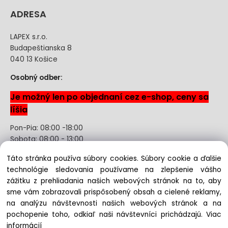
ADRESA
LAPEX s.r.o.
Budapeštianska 8
040 13 Košice
Osobný odber:
Je možný len po objednaní cez e-shop, ceny sa
líšia
Pon-Pia: 08:00 -18:00
Sobota: 08:00 - 13:00
Táto stránka používa súbory cookies. Súbory cookie a ďalšie
Odstúpenie od kúpnej zmluvy uzavretej na diaľku bez
technológie sledovania používame na zlepšenie vášho
registrácie
zážitku z prehliadania našich webových stránok na to, aby
sme vám zobrazovali prispôsobený obsah a cielené reklamy,
na analýzu návštevnosti našich webových stránok a na
pochopenie toho, odkiaľ naši návštevníci prichádzajú.
Viac
Copyright © 2022 lapex.sk, All rights reserved
informácií