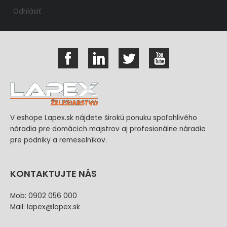
Odhlásiť
V eshope Lapex.sk nájdete širokú ponuku spoľahlivého
náradia pre domácich majstrov aj profesionálne náradie
pre podniky a remeselníkov.
KONTAKTUJTE NÁS
Mob: 0902 056 000
Mail: lapex@lapex.sk