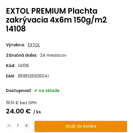
EXTOL PREMIUM Plachta
zakrývacia 4x6m 150g/m2
14108
Výrobca:
EXTOL
Záručná doba:
24 mesiacov
Kód:
14108
EAN:
8595126926041
Dostupnosť:
na sklade
19.51
€
bez DPH
24.00
€
ks