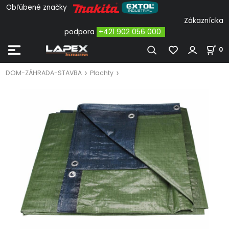
Obľúbené značky
Zákaznícka
podpora
+421 902 056 000
0
DOM-ZÁHRADA-STAVBA
Plachty