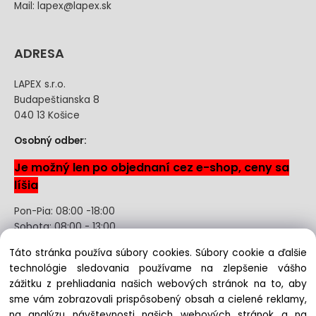
Mail: lapex@lapex.sk
ADRESA
LAPEX s.r.o.
Budapeštianska 8
040 13 Košice
Osobný odber:
Je možný len po objednaní cez e-shop, ceny sa
líšia
Pon-Pia: 08:00 -18:00
Sobota: 08:00 - 13:00
Táto stránka používa súbory cookies. Súbory cookie a ďalšie
Odstúpenie od kúpnej zmluvy uzavretej na diaľku bez
technológie sledovania používame na zlepšenie vášho
registrácie
zážitku z prehliadania našich webových stránok na to, aby
sme vám zobrazovali prispôsobený obsah a cielené reklamy,
na analýzu návštevnosti našich webových stránok a na