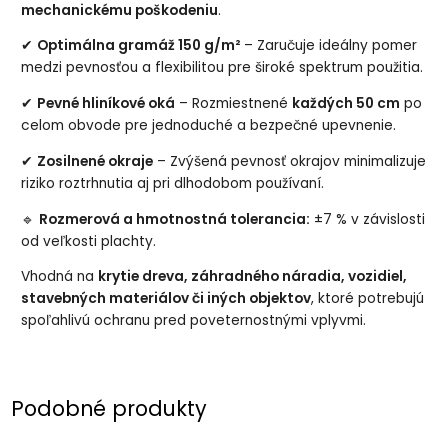
mechanickému poškodeniu
.
✔
Optimálna gramáž 150 g/m²
– Zaručuje ideálny pomer
medzi pevnosťou a flexibilitou pre široké spektrum použitia.
✔
Pevné hliníkové oká
– Rozmiestnené
každých 50 cm
po
celom obvode pre jednoduché a bezpečné upevnenie.
✔
Zosilnené okraje
– Zvýšená pevnosť okrajov minimalizuje
riziko roztrhnutia aj pri dlhodobom používaní.
🔹
Rozmerová a hmotnostná tolerancia:
±7 % v závislosti
od veľkosti plachty.
Vhodná na
krytie dreva, záhradného náradia, vozidiel,
stavebných materiálov či iných objektov
, ktoré potrebujú
spoľahlivú ochranu pred poveternostnými vplyvmi.
Podobné produkty