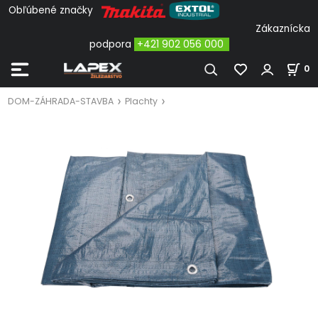
Obľúbené značky
Zákaznícka
podpora
+421 902 056 000
0
DOM-ZÁHRADA-STAVBA
Plachty