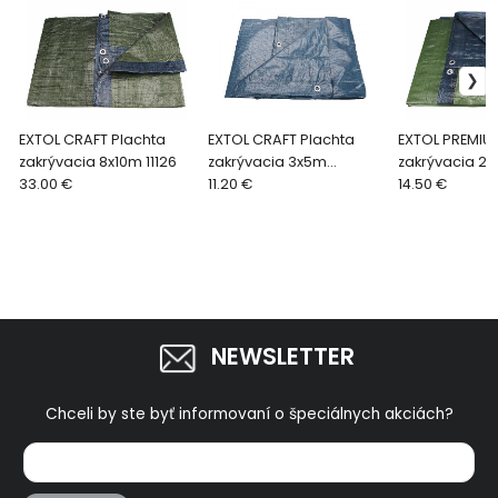
EXTOL CRAFT Plachta
EXTOL CRAFT Plachta
EXTOL PREMIU
zakrývacia 8x10m 11126
zakrývacia 3x5m
zakrývacia 2
33.00 €
100g/m2 16124
11.20 €
200g/m2 887
14.50 €
NEWSLETTER
Chceli by ste byť informovaní o špeciálnych akciách?