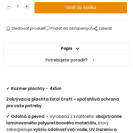
Sledovať produkt
Pridať do obľúbených
Zdielať
Popis
Potrebujete poradiť?
✔
Rozmer plachty
–
4x5m
Zakrývacia plachta Extol Craft – spoľahlivá ochrana
pre vaše potreby
✔
Odolná a pevná
– Vyrobená z kvalitného
obojstranne
laminovaného polyuretánového materiálu
, ktorý
zabezpečuje
vyššiu odolnosť voči vode, UV žiareniu a