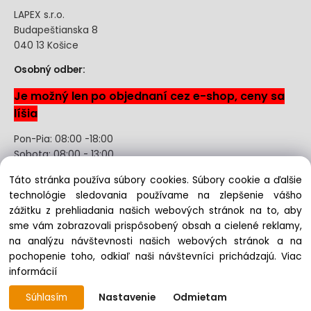
LAPEX s.r.o.
Budapeštianska 8
040 13 Košice
Osobný odber:
Je možný len po objednaní cez e-shop, ceny sa
líšia
Pon-Pia: 08:00 -18:00
Sobota: 08:00 - 13:00
Táto stránka používa súbory cookies. Súbory cookie a ďalšie
Odstúpenie od kúpnej zmluvy uzavretej na diaľku bez
technológie sledovania používame na zlepšenie vášho
registrácie
zážitku z prehliadania našich webových stránok na to, aby
sme vám zobrazovali prispôsobený obsah a cielené reklamy,
na analýzu návštevnosti našich webových stránok a na
pochopenie toho, odkiaľ naši návštevníci prichádzajú.
Viac
Copyright © 2022 lapex.sk, All rights reserved
informácií
Súhlasím
Nastavenie
Odmietam