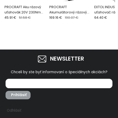
PROCRAFT Aku rázový
PROCRAFT
EXTOL INDUSTR
uťahovák 20V 230Nm
Akumulátorový rázový
uťahovač ráz
PS25-1B-C
45.91 €
51.58 €
uťahovák 20V
169.16 €
190.07 €
Share20V 250
64.40 €
1600NmPWA80-1b-c
bez aku 879181
NEWSLETTER
Chceli by ste byť informovaní o špeciálnych akciách?
Prihlásiť
Odhlásiť