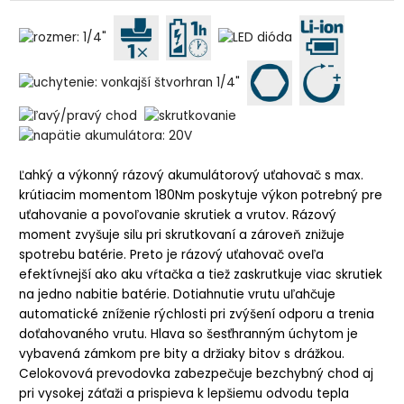
Ľahký a výkonný rázový akumulátorový uťahovač s max.
krútiacim momentom 180Nm poskytuje výkon potrebný pre
uťahovanie a povoľovanie skrutiek a vrutov. Rázový
moment zvyšuje silu pri skrutkovaní a zároveň znižuje
spotrebu batérie. Preto je rázový uťahovač oveľa
efektívnejší ako aku vŕtačka a tiež zaskrutkuje viac skrutiek
na jedno nabitie batérie. Dotiahnutie vrutu uľahčuje
automatické zníženie rýchlosti pri zvýšení odporu a trenia
doťahovaného vrutu. Hlava so šesťhranným úchytom je
vybavená zámkom pre bity a držiaky bitov s drážkou.
Celokovová prevodovka zabezpečuje bezchybný chod aj
pri vysokej záťaži a prispieva k lepšiemu odvodu tepla