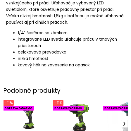
vznikajúceho pri práci. Uťahovač je vybavený LED
svietidlom, ktoré osvetľuje pracovný priestor pri práci.
Vďaka nízkej hmotnosti 1,6kg s batériou je možné uťahovač
používať aj pri dlhších prácach.
1/4" šesťhran so zámkom
integrované LED svetlo uľahčuje prácu v tmavých
priestoroch
celokovová prevodovka
nízka hmotnosť
kovový hák na zavesenie na opasok
Podobné produkty
- 11%
- 11%
DOPRAVA ZADARMO
DOPRAVA ZADARMO
DOPRAVA ZADARM
.